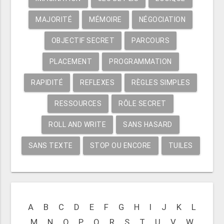
MAJORITÉ
MÉMOIRE
NÉGOCIATION
OBJECTIF SECRET
PARCOURS
PLACEMENT
PROGRAMMATION
RAPIDITÉ
REFLEXES
RÈGLES SIMPLES
RESSOURCES
RÔLE SECRET
ROLL AND WRITE
SANS HASARD
SANS TEXTE
STOP OU ENCORE
TUILES
A
B
C
D
E
F
G
H
I
J
K
L
M
N
O
P
Q
R
S
T
U
V
W