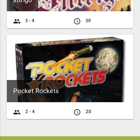
Intrigo
group
access_time
3 - 4
30
Pocket Rockets
group
access_time
2 - 4
20