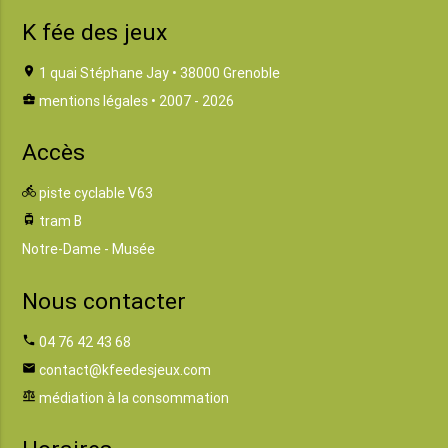
K fée des jeux
location_on
1 quai Stéphane Jay • 38000 Grenoble
business_center
mentions légales
• 2007 - 2026
Accès
directions_bike
piste cyclable V63
tram
tram B
Notre-Dame - Musée
Nous contacter
phone
04 76 42 43 68
email
contact@kfeedesjeux.com
balance
médiation à la consommation