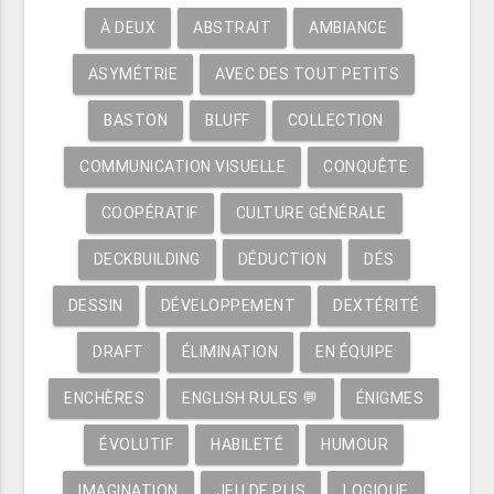
À DEUX
ABSTRAIT
AMBIANCE
ASYMÉTRIE
AVEC DES TOUT PETITS
BASTON
BLUFF
COLLECTION
COMMUNICATION VISUELLE
CONQUÊTE
COOPÉRATIF
CULTURE GÉNÉRALE
DECKBUILDING
DÉDUCTION
DÉS
DESSIN
DÉVELOPPEMENT
DEXTÉRITÉ
DRAFT
ÉLIMINATION
EN ÉQUIPE
ENCHÈRES
ENGLISH RULES 💬
ÉNIGMES
ÉVOLUTIF
HABILETÉ
HUMOUR
IMAGINATION
JEU DE PLIS
LOGIQUE