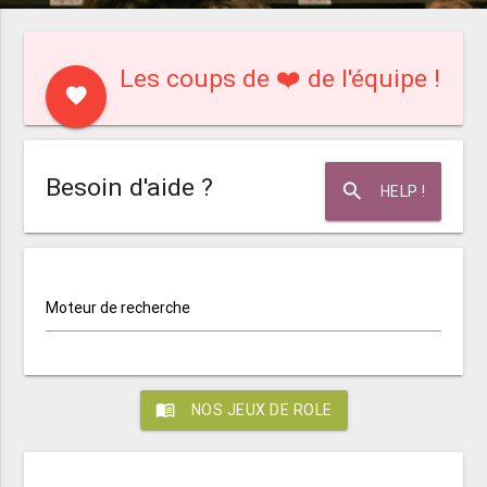
Les coups de ❤️ de l'équipe !
favorite
Besoin d'aide ?
search
HELP !
Moteur de recherche
menu_book
NOS JEUX DE ROLE