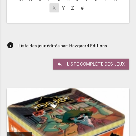
X
Y
Z
#
info
Liste des jeux édités par: Hazgaard Editions
reply
LISTE COMPLÈTE DES JEUX