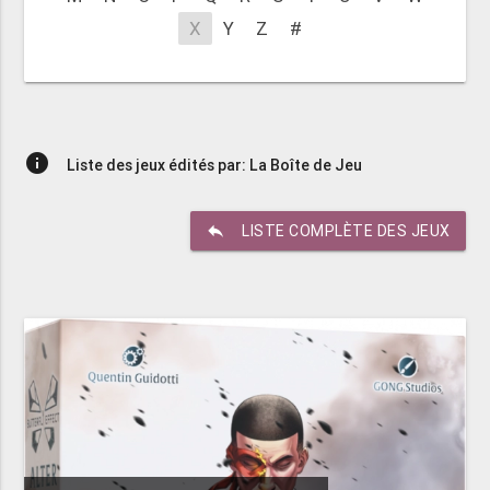
X
Y
Z
#
info
Liste des jeux édités par: La Boîte de Jeu
reply
LISTE COMPLÈTE DES JEUX