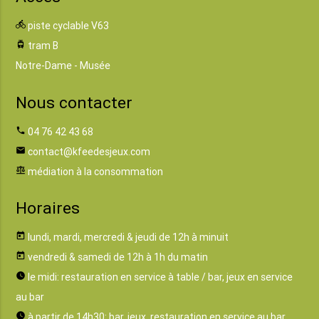
directions_bike
piste cyclable V63
tram
tram B
Notre-Dame - Musée
Nous contacter
phone
04 76 42 43 68
email
contact@kfeedesjeux.com
balance
médiation à la consommation
Horaires
today
lundi, mardi, mercredi & jeudi de 12h à minuit
today
vendredi & samedi de 12h à 1h du matin
watch_later
le midi: restauration en service à table / bar, jeux en service
au bar
watch_later
à partir de 14h30: bar, jeux, restauration en service au bar