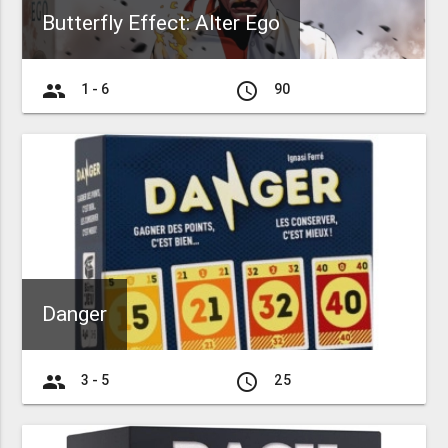
Butterfly Effect: Alter Ego
group
access_time
1 - 6
90
Danger
group
access_time
3 - 5
25