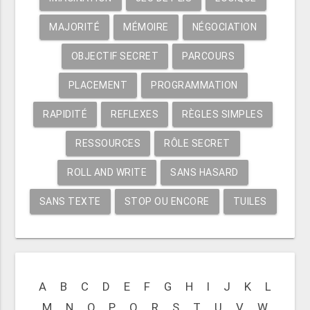
MAJORITÉ
MÉMOIRE
NÉGOCIATION
OBJECTIF SECRET
PARCOURS
PLACEMENT
PROGRAMMATION
RAPIDITÉ
REFLEXES
RÈGLES SIMPLES
RESSOURCES
RÔLE SECRET
ROLL AND WRITE
SANS HASARD
SANS TEXTE
STOP OU ENCORE
TUILES
A
B
C
D
E
F
G
H
I
J
K
L
M
N
O
P
Q
R
S
T
U
V
W