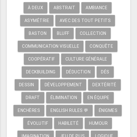
À DEUX
ABSTRAIT
AMBIANCE
ASYMÉTRIE
AVEC DES TOUT PETITS
BASTON
BLUFF
COLLECTION
COMMUNICATION VISUELLE
CONQUÊTE
COOPÉRATIF
CULTURE GÉNÉRALE
DECKBUILDING
DÉDUCTION
DÉS
DESSIN
DÉVELOPPEMENT
DEXTÉRITÉ
DRAFT
ÉLIMINATION
EN ÉQUIPE
ENCHÈRES
ENGLISH RULES 💬
ÉNIGMES
ÉVOLUTIF
HABILETÉ
HUMOUR
IMAGINATION
JEU DE PLIS
LOGIQUE