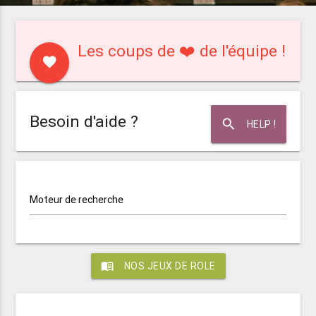
Les coups de ❤️ de l'équipe !
favorite
Besoin d'aide ?
search
HELP !
Moteur de recherche
menu_book
NOS JEUX DE ROLE