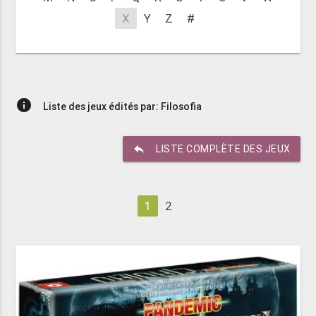
X
Y
Z
#
info
Liste des jeux édités par: Filosofia
reply
LISTE COMPLÈTE DES JEUX
1
2