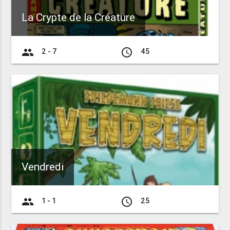
La Crypte de la Créature
group
access_time
2 - 7
45
Vendredi
group
access_time
1 - 1
25