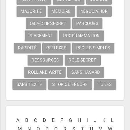
MAJORITÉ
MÉMOIRE
NÉGOCIATION
OBJECTIF SECRET
PARCOURS
PLACEMENT
PROGRAMMATION
RAPIDITÉ
REFLEXES
RÈGLES SIMPLES
RESSOURCES
RÔLE SECRET
ROLL AND WRITE
SANS HASARD
SANS TEXTE
STOP OU ENCORE
TUILES
A
B
C
D
E
F
G
H
I
J
K
L
M
N
O
P
Q
R
S
T
U
V
W