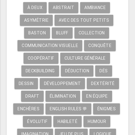
À DEUX
ABSTRAIT
AMBIANCE
ASYMÉTRIE
AVEC DES TOUT PETITS
BASTON
BLUFF
COLLECTION
COMMUNICATION VISUELLE
CONQUÊTE
COOPÉRATIF
CULTURE GÉNÉRALE
DECKBUILDING
DÉDUCTION
DÉS
DESSIN
DÉVELOPPEMENT
DEXTÉRITÉ
DRAFT
ÉLIMINATION
EN ÉQUIPE
ENCHÈRES
ENGLISH RULES 💬
ÉNIGMES
ÉVOLUTIF
HABILETÉ
HUMOUR
IMAGINATION
JEU DE PLIS
LOGIQUE