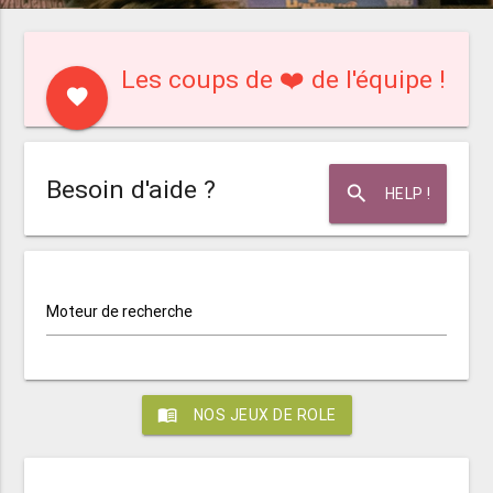
Les coups de ❤️ de l'équipe !
favorite
Besoin d'aide ?
search
HELP !
Moteur de recherche
menu_book
NOS JEUX DE ROLE