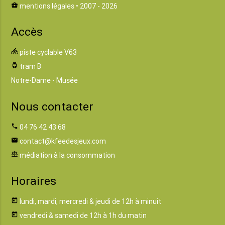
business_center
mentions légales
• 2007 - 2026
Accès
directions_bike
piste cyclable V63
tram
tram B
Notre-Dame - Musée
Nous contacter
phone
04 76 42 43 68
email
contact@kfeedesjeux.com
balance
médiation à la consommation
Horaires
today
lundi, mardi, mercredi & jeudi de 12h à minuit
today
vendredi & samedi de 12h à 1h du matin