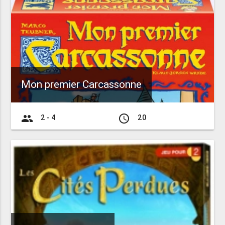
Mon premier Carcassonne
group
access_time
2 - 4
20