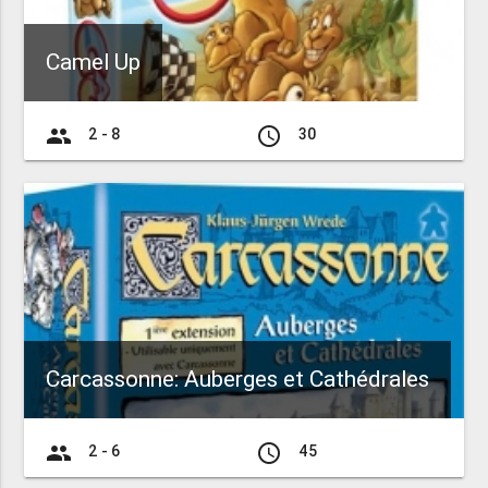
Camel Up
group
access_time
2 - 8
30
Carcassonne: Auberges et Cathédrales
group
access_time
2 - 6
45