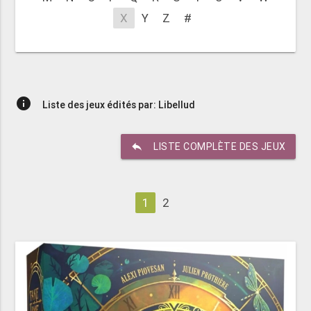
X
Y
Z
#
info
Liste des jeux édités par: Libellud
reply
LISTE COMPLÈTE DES JEUX
1
2