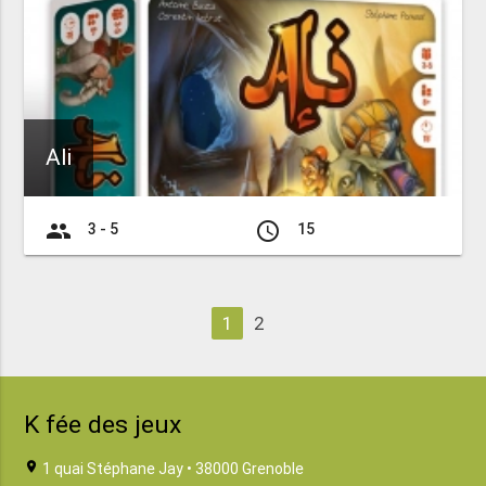
Ali
group
access_time
3 - 5
15
1
2
K fée des jeux
location_on
1 quai Stéphane Jay • 38000 Grenoble