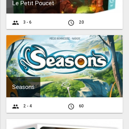
Le Petit Poucet
group
access_time
3 - 6
20
Seasons
group
access_time
2 - 4
60