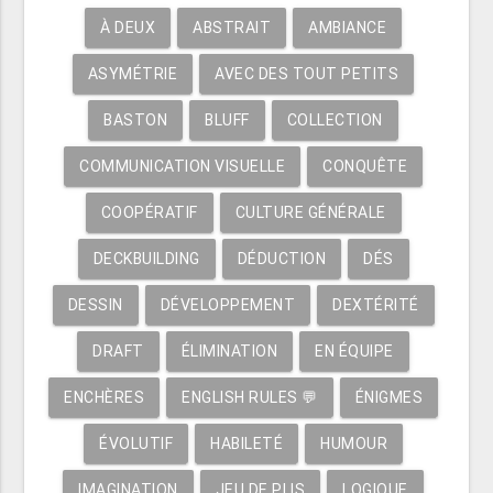
À DEUX
ABSTRAIT
AMBIANCE
ASYMÉTRIE
AVEC DES TOUT PETITS
BASTON
BLUFF
COLLECTION
COMMUNICATION VISUELLE
CONQUÊTE
COOPÉRATIF
CULTURE GÉNÉRALE
DECKBUILDING
DÉDUCTION
DÉS
DESSIN
DÉVELOPPEMENT
DEXTÉRITÉ
DRAFT
ÉLIMINATION
EN ÉQUIPE
ENCHÈRES
ENGLISH RULES 💬
ÉNIGMES
ÉVOLUTIF
HABILETÉ
HUMOUR
IMAGINATION
JEU DE PLIS
LOGIQUE