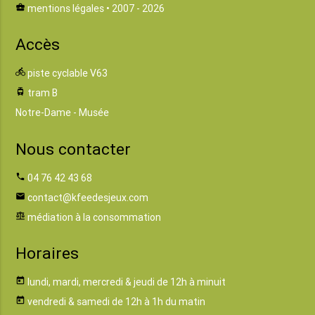
business_center
mentions légales
• 2007 - 2026
Accès
directions_bike
piste cyclable V63
tram
tram B
Notre-Dame - Musée
Nous contacter
phone
04 76 42 43 68
email
contact@kfeedesjeux.com
balance
médiation à la consommation
Horaires
today
lundi, mardi, mercredi & jeudi de 12h à minuit
today
vendredi & samedi de 12h à 1h du matin