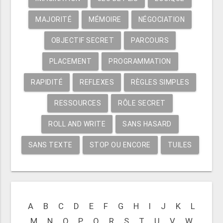
MAJORITÉ
MÉMOIRE
NÉGOCIATION
OBJECTIF SECRET
PARCOURS
PLACEMENT
PROGRAMMATION
RAPIDITÉ
REFLEXES
RÈGLES SIMPLES
RESSOURCES
RÔLE SECRET
ROLL AND WRITE
SANS HASARD
SANS TEXTE
STOP OU ENCORE
TUILES
A
B
C
D
E
F
G
H
I
J
K
L
M
N
O
P
Q
R
S
T
U
V
W