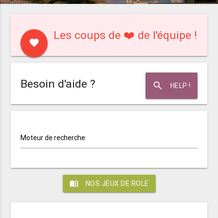
Les coups de ❤️ de l'équipe !
favorite
Besoin d'aide ?
search
HELP !
Moteur de recherche
menu_book
NOS JEUX DE ROLE