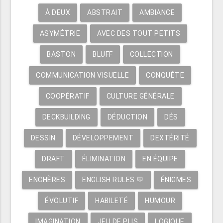
À DEUX
ABSTRAIT
AMBIANCE
ASYMÉTRIE
AVEC DES TOUT PETITS
BASTON
BLUFF
COLLECTION
COMMUNICATION VISUELLE
CONQUÊTE
COOPÉRATIF
CULTURE GÉNÉRALE
DECKBUILDING
DÉDUCTION
DÉS
DESSIN
DÉVELOPPEMENT
DEXTÉRITÉ
DRAFT
ÉLIMINATION
EN ÉQUIPE
ENCHÈRES
ENGLISH RULES 💬
ÉNIGMES
ÉVOLUTIF
HABILETÉ
HUMOUR
IMAGINATION
JEU DE PLIS
LOGIQUE