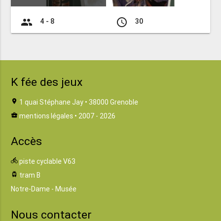
group
access_time
4 - 8
30
K fée des jeux
location_on
1 quai Stéphane Jay • 38000 Grenoble
business_center
mentions légales
• 2007 - 2026
Accès
directions_bike
piste cyclable V63
tram
tram B
Notre-Dame - Musée
Nous contacter