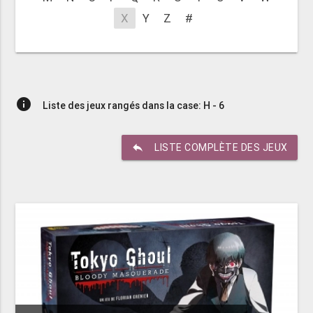
X
Y
Z
#
info
Liste des jeux rangés dans la case: H - 6
reply
LISTE COMPLÈTE DES JEUX