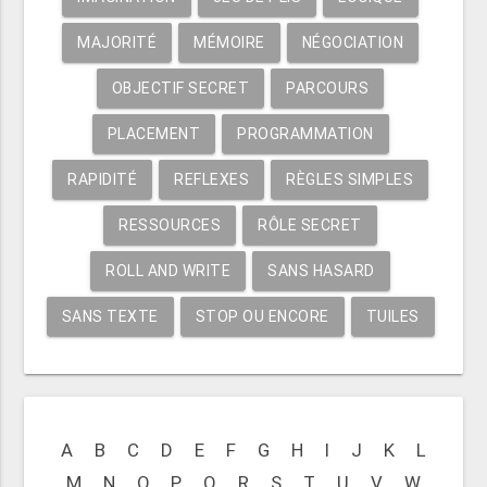
MAJORITÉ
MÉMOIRE
NÉGOCIATION
OBJECTIF SECRET
PARCOURS
PLACEMENT
PROGRAMMATION
RAPIDITÉ
REFLEXES
RÈGLES SIMPLES
RESSOURCES
RÔLE SECRET
ROLL AND WRITE
SANS HASARD
SANS TEXTE
STOP OU ENCORE
TUILES
A
B
C
D
E
F
G
H
I
J
K
L
M
N
O
P
Q
R
S
T
U
V
W