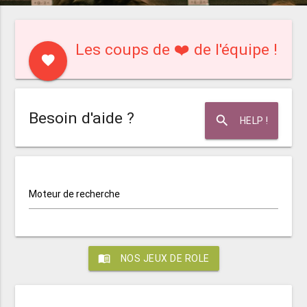
Les coups de ❤️ de l'équipe !
favorite
Besoin d'aide ?
search
HELP !
Moteur de recherche
menu_book
NOS JEUX DE ROLE