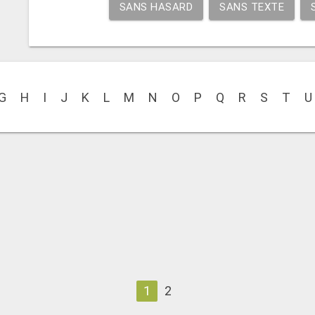
SANS HASARD
SANS TEXTE
G
H
I
J
K
L
M
N
O
P
Q
R
S
T
U
1
2