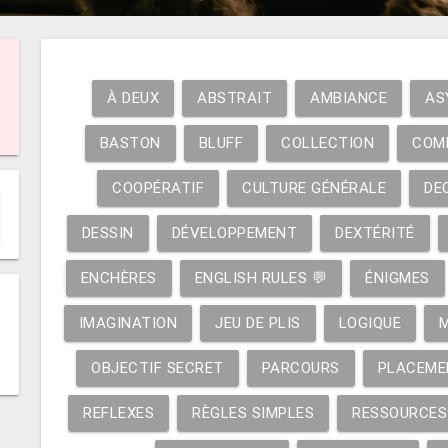
À DEUX
ABSTRAIT
AMBIANCE
AS
BASTON
BLUFF
COLLECTION
COM
COOPÉRATIF
CULTURE GÉNÉRALE
DE
DESSIN
DÉVELOPPEMENT
DEXTÉRITÉ
ENCHÈRES
ENGLISH RULES 💬
ÉNIGMES
IMAGINATION
JEU DE PLIS
LOGIQUE
OBJECTIF SECRET
PARCOURS
PLACEME
REFLEXES
RÈGLES SIMPLES
RESSOURCES