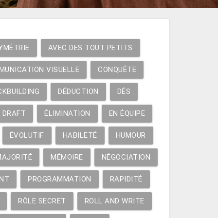
YMÉTRIE
AVEC DES TOUT PETITS
MUNICATION VISUELLE
CONQUÊTE
CKBUILDING
DÉDUCTION
DÉS
DRAFT
ÉLIMINATION
EN ÉQUIPE
ÉVOLUTIF
HABILETÉ
HUMOUR
MAJORITÉ
MÉMOIRE
NÉGOCIATION
NT
PROGRAMMATION
RAPIDITÉ
RÔLE SECRET
ROLL AND WRITE