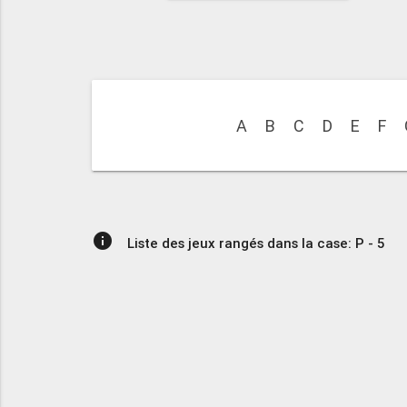
A
B
C
D
E
F
info
Liste des jeux rangés dans la case: P - 5