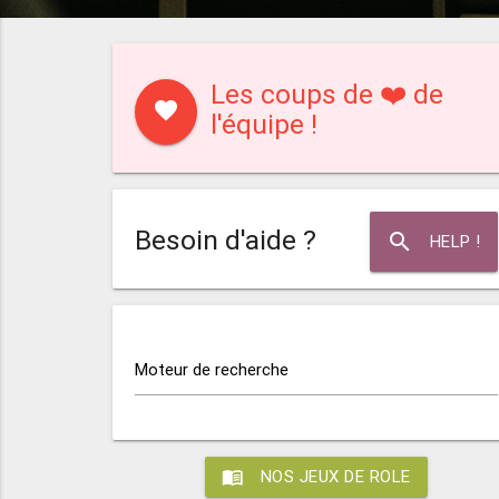
Les coups de ❤️ de
favorite
l'équipe !
Besoin d'aide ?
search
HELP !
Moteur de recherche
menu_book
NOS JEUX DE ROLE