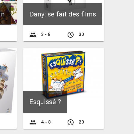
in
Dany: se fait des films
group
access_time
3 - 8
30
Esquissé ?
group
access_time
4 - 8
20