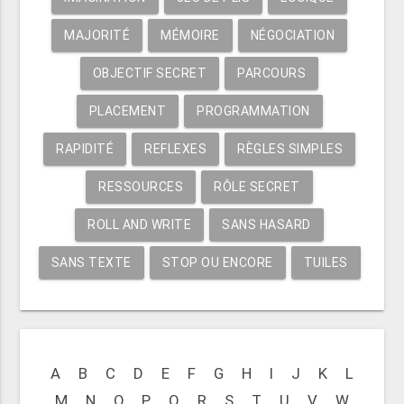
MAJORITÉ
MÉMOIRE
NÉGOCIATION
OBJECTIF SECRET
PARCOURS
PLACEMENT
PROGRAMMATION
RAPIDITÉ
REFLEXES
RÈGLES SIMPLES
RESSOURCES
RÔLE SECRET
ROLL AND WRITE
SANS HASARD
SANS TEXTE
STOP OU ENCORE
TUILES
A
B
C
D
E
F
G
H
I
J
K
L
M
N
O
P
Q
R
S
T
U
V
W