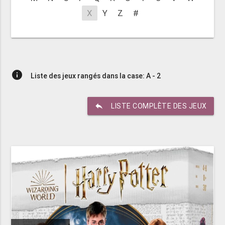
X
Y
Z
#
info
Liste des jeux rangés dans la case: A - 2
reply
LISTE COMPLÈTE DES JEUX