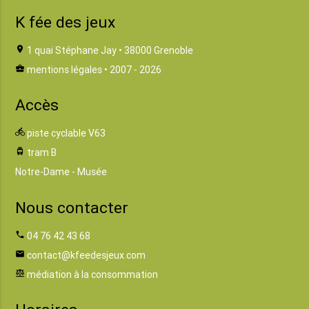
K fée des jeux
location_on
1 quai Stéphane Jay • 38000 Grenoble
business_center
mentions légales
• 2007 - 2026
Accès
directions_bike
piste cyclable V63
tram
tram B
Notre-Dame - Musée
Nous contacter
phone
04 76 42 43 68
email
contact@kfeedesjeux.com
balance
médiation à la consommation