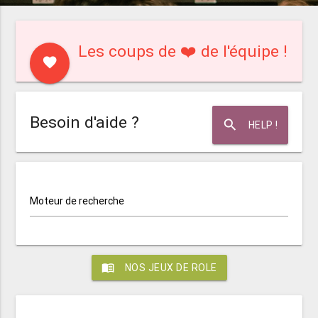
Les coups de ❤️ de l'équipe !
favorite
Besoin d'aide ?
search
HELP !
Moteur de recherche
menu_book
NOS JEUX DE ROLE