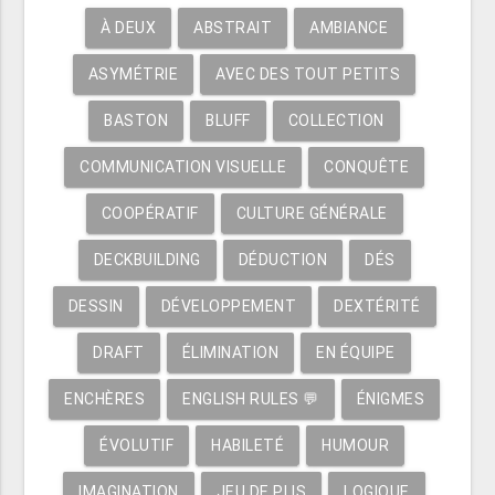
À DEUX
ABSTRAIT
AMBIANCE
ASYMÉTRIE
AVEC DES TOUT PETITS
BASTON
BLUFF
COLLECTION
COMMUNICATION VISUELLE
CONQUÊTE
COOPÉRATIF
CULTURE GÉNÉRALE
DECKBUILDING
DÉDUCTION
DÉS
DESSIN
DÉVELOPPEMENT
DEXTÉRITÉ
DRAFT
ÉLIMINATION
EN ÉQUIPE
ENCHÈRES
ENGLISH RULES 💬
ÉNIGMES
ÉVOLUTIF
HABILETÉ
HUMOUR
IMAGINATION
JEU DE PLIS
LOGIQUE