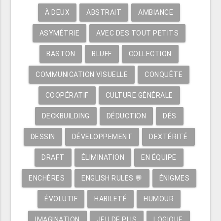
À DEUX
ABSTRAIT
AMBIANCE
ASYMÉTRIE
AVEC DES TOUT PETITS
BASTON
BLUFF
COLLECTION
COMMUNICATION VISUELLE
CONQUÊTE
COOPÉRATIF
CULTURE GÉNÉRALE
DECKBUILDING
DÉDUCTION
DÉS
DESSIN
DÉVELOPPEMENT
DEXTÉRITÉ
DRAFT
ÉLIMINATION
EN ÉQUIPE
ENCHÈRES
ENGLISH RULES 💬
ÉNIGMES
ÉVOLUTIF
HABILETÉ
HUMOUR
IMAGINATION
JEU DE PLIS
LOGIQUE