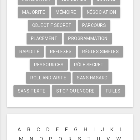
MAJORITÉ
MÉMOIRE
NÉGOCIATION
OBJECTIF SECRET
PARCOURS
PLACEMENT
PROGRAMMATION
RAPIDITÉ
REFLEXES
RÈGLES SIMPLES
RESSOURCES
RÔLE SECRET
ROLL AND WRITE
SANS HASARD
SANS TEXTE
STOP OU ENCORE
TUILES
A
B
C
D
E
F
G
H
I
J
K
L
M
N
O
P
Q
R
S
T
U
V
W