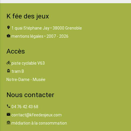
K fée des jeux
location_on
1 quai Stéphane Jay • 38000 Grenoble
business_center
mentions légales
• 2007 - 2026
Accès
directions_bike
piste cyclable V63
tram
tram B
Notre-Dame - Musée
Nous contacter
phone
04 76 42 43 68
email
contact@kfeedesjeux.com
balance
médiation à la consommation