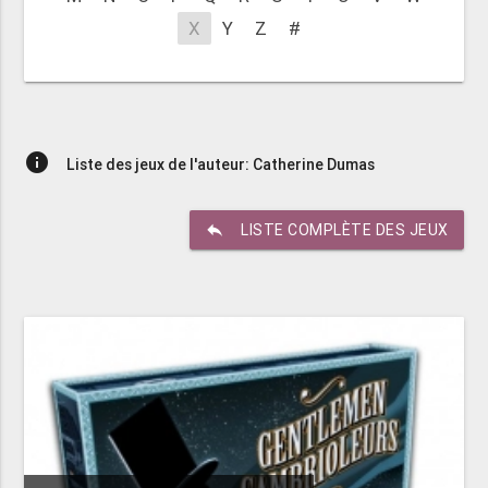
X
Y
Z
#
info
Liste des jeux de l'auteur: Catherine Dumas
reply
LISTE COMPLÈTE DES JEUX