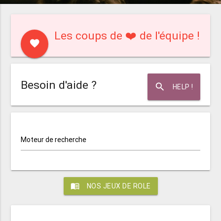
Les coups de ❤️ de l'équipe !
favorite
Besoin d'aide ?
search
HELP !
Moteur de recherche
menu_book
NOS JEUX DE ROLE