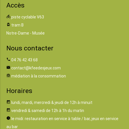
Accès
directions_bike
piste cyclable V63
tram
tram B
Notre-Dame - Musée
Nous contacter
phone
04 76 42 43 68
email
contact@kfeedesjeux.com
balance
médiation à la consommation
Horaires
today
lundi, mardi, mercredi & jeudi de 12h à minuit
today
vendredi & samedi de 12h à 1h du matin
watch_later
le midi: restauration en service à table / bar, jeux en service
au bar