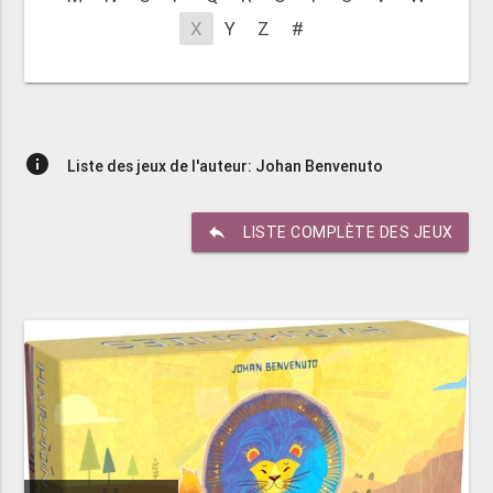
X
Y
Z
#
info
Liste des jeux de l'auteur: Johan Benvenuto
reply
LISTE COMPLÈTE DES JEUX