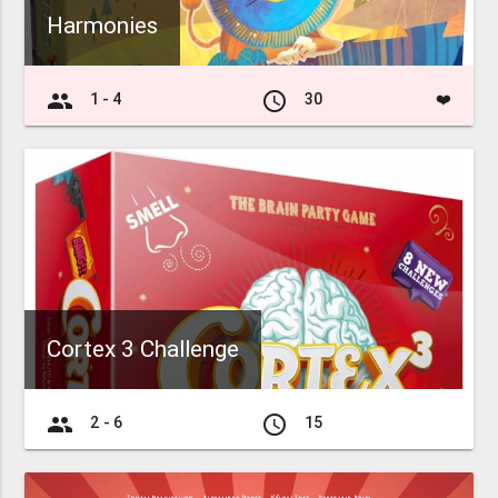
Harmonies
group
access_time
1 - 4
30
❤️
Cortex 3 Challenge
group
access_time
2 - 6
15