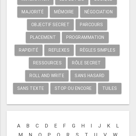
MAJORITÉ
MÉMOIRE
NÉGOCIATION
OBJECTIF SECRET
PARCOURS
PLACEMENT
PROGRAMMATION
RAPIDITÉ
REFLEXES
RÈGLES SIMPLES
RESSOURCES
RÔLE SECRET
ROLL AND WRITE
SANS HASARD
SANS TEXTE
STOP OU ENCORE
TUILES
A
B
C
D
E
F
G
H
I
J
K
L
M
N
O
P
Q
R
S
T
U
V
W