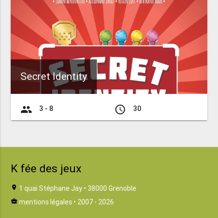
Secret Identity
group
access_time
3 - 8
30
K fée des jeux
location_on
1 quai Stéphane Jay • 38000 Grenoble
business_center
mentions légales
• 2007 - 2026