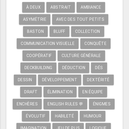
À DEUX
ABSTRAIT
AMBIANCE
ASYMÉTRIE
AVEC DES TOUT PETITS
BASTON
BLUFF
COLLECTION
COMMUNICATION VISUELLE
CONQUÊTE
COOPÉRATIF
CULTURE GÉNÉRALE
DECKBUILDING
DÉDUCTION
DÉS
DESSIN
DÉVELOPPEMENT
DEXTÉRITÉ
DRAFT
ÉLIMINATION
EN ÉQUIPE
ENCHÈRES
ENGLISH RULES 💬
ÉNIGMES
ÉVOLUTIF
HABILETÉ
HUMOUR
IMAGINATION
JEU DE PLIS
LOGIQUE