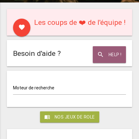
Les coups de ❤️ de l'équipe !
favorite
Besoin d'aide ?
search
HELP !
Moteur de recherche
menu_book
NOS JEUX DE ROLE