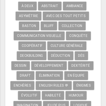
À DEUX
ABSTRAIT
AMBIANCE
ASYMÉTRIE
AVEC DES TOUT PETITS
BASTON
BLUFF
COLLECTION
COMMUNICATION VISUELLE
CONQUÊTE
COOPÉRATIF
CULTURE GÉNÉRALE
DECKBUILDING
DÉDUCTION
DÉS
DESSIN
DÉVELOPPEMENT
DEXTÉRITÉ
DRAFT
ÉLIMINATION
EN ÉQUIPE
ENCHÈRES
ENGLISH RULES 💬
ÉNIGMES
ÉVOLUTIF
HABILETÉ
HUMOUR
IMAGINATION
JEU DE PLIS
LOGIQUE