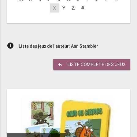
X
Y
Z
#
info
Liste des jeux de l'auteur: Ann Stambler
reply
LISTE COMPLÈTE DES JEUX