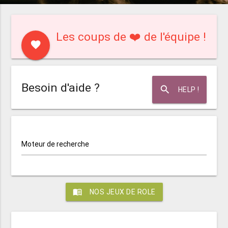
Les coups de ❤️ de l'équipe !
favorite
Besoin d'aide ?
search
HELP !
Moteur de recherche
menu_book
NOS JEUX DE ROLE