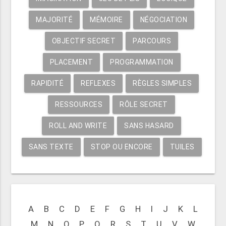
MAJORITÉ
MÉMOIRE
NÉGOCIATION
OBJECTIF SECRET
PARCOURS
PLACEMENT
PROGRAMMATION
RAPIDITÉ
REFLEXES
RÈGLES SIMPLES
RESSOURCES
RÔLE SECRET
ROLL AND WRITE
SANS HASARD
SANS TEXTE
STOP OU ENCORE
TUILES
A
B
C
D
E
F
G
H
I
J
K
L
M
N
O
P
Q
R
S
T
U
V
W