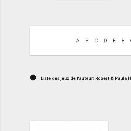
A
B
C
D
E
F
info
Liste des jeux de l'auteur: Robert & Paula 