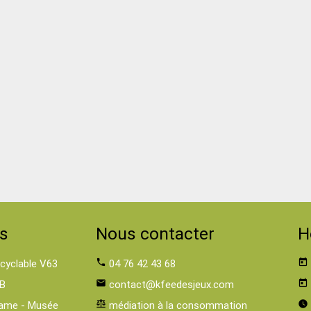
s
Nous contacter
H
 cyclable V63
phone
04 76 42 43 68
today
B
email
contact@kfeedesjeux.com
today
ame - Musée
balance
médiation à la consommation
watch_later