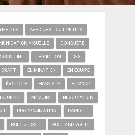
YMÉTRIE
AVEC DES TOUT PETITS
MUNICATION VISUELLE
CONQUÊTE
CKBUILDING
DÉDUCTION
DÉS
DRAFT
ÉLIMINATION
EN ÉQUIPE
ÉVOLUTIF
HABILETÉ
HUMOUR
MAJORITÉ
MÉMOIRE
NÉGOCIATION
NT
PROGRAMMATION
RAPIDITÉ
RÔLE SECRET
ROLL AND WRITE