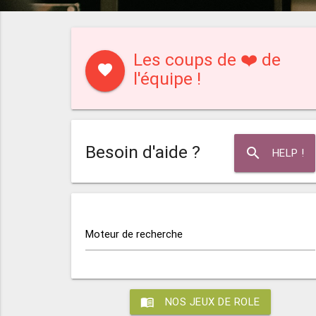
Les coups de ❤️ de
favorite
l'équipe !
Besoin d'aide ?
search
HELP !
Moteur de recherche
menu_book
NOS JEUX DE ROLE