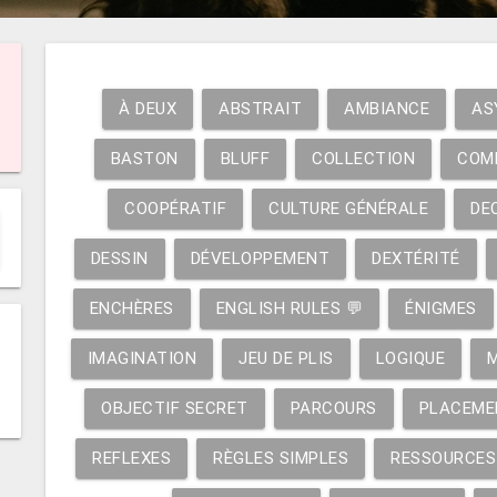
À DEUX
ABSTRAIT
AMBIANCE
AS
BASTON
BLUFF
COLLECTION
COM
COOPÉRATIF
CULTURE GÉNÉRALE
DE
DESSIN
DÉVELOPPEMENT
DEXTÉRITÉ
ENCHÈRES
ENGLISH RULES 💬
ÉNIGMES
IMAGINATION
JEU DE PLIS
LOGIQUE
OBJECTIF SECRET
PARCOURS
PLACEME
REFLEXES
RÈGLES SIMPLES
RESSOURCES