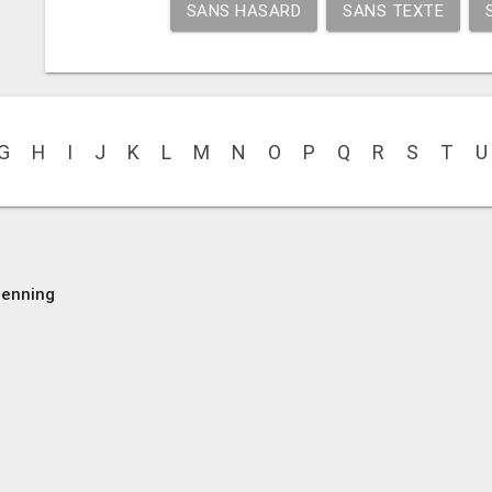
SANS HASARD
SANS TEXTE
G
H
I
J
K
L
M
N
O
P
Q
R
S
T
U
Henning