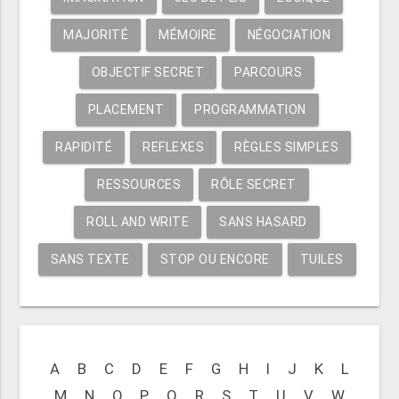
MAJORITÉ
MÉMOIRE
NÉGOCIATION
OBJECTIF SECRET
PARCOURS
PLACEMENT
PROGRAMMATION
RAPIDITÉ
REFLEXES
RÈGLES SIMPLES
RESSOURCES
RÔLE SECRET
ROLL AND WRITE
SANS HASARD
SANS TEXTE
STOP OU ENCORE
TUILES
A
B
C
D
E
F
G
H
I
J
K
L
M
N
O
P
Q
R
S
T
U
V
W