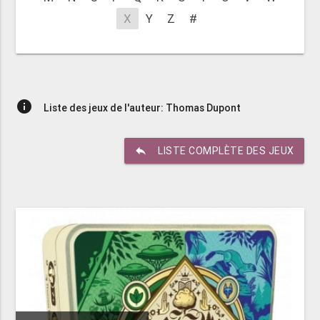
X
Y
Z
#
info
Liste des jeux de l'auteur: Thomas Dupont
reply
LISTE COMPLÈTE DES JEUX