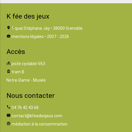
K fée des jeux
location_on
1 quai Stéphane Jay • 38000 Grenoble
business_center
mentions légales
• 2007 - 2026
Accès
directions_bike
piste cyclable V63
tram
tram B
Notre-Dame - Musée
Nous contacter
phone
04 76 42 43 68
email
contact@kfeedesjeux.com
balance
médiation à la consommation