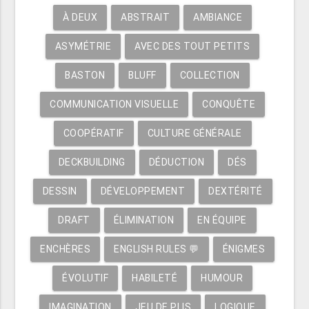
À DEUX
ABSTRAIT
AMBIANCE
ASYMÉTRIE
AVEC DES TOUT PETITS
BASTON
BLUFF
COLLECTION
COMMUNICATION VISUELLE
CONQUÊTE
COOPÉRATIF
CULTURE GÉNÉRALE
DECKBUILDING
DÉDUCTION
DÉS
DESSIN
DÉVELOPPEMENT
DEXTÉRITÉ
DRAFT
ÉLIMINATION
EN ÉQUIPE
ENCHÈRES
ENGLISH RULES 💬
ÉNIGMES
ÉVOLUTIF
HABILETÉ
HUMOUR
IMAGINATION
JEU DE PLIS
LOGIQUE