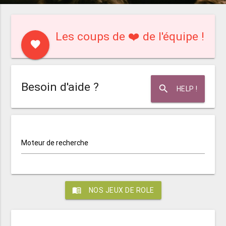
Les coups de ❤️ de l'équipe !
favorite
Besoin d'aide ?
search
HELP !
Moteur de recherche
menu_book
NOS JEUX DE ROLE