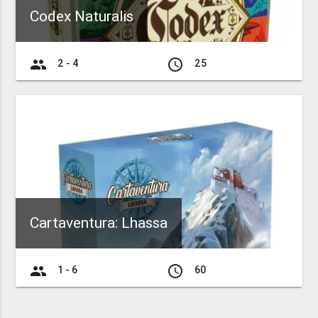
Codex Naturalis
group
access_time
2 - 4
25
Cartaventura: Lhassa
group
access_time
1 - 6
60