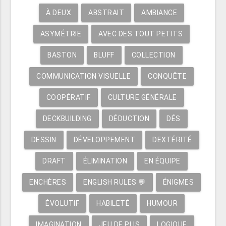
À DEUX
ABSTRAIT
AMBIANCE
ASYMÉTRIE
AVEC DES TOUT PETITS
BASTON
BLUFF
COLLECTION
COMMUNICATION VISUELLE
CONQUÊTE
COOPÉRATIF
CULTURE GÉNÉRALE
DECKBUILDING
DÉDUCTION
DÉS
DESSIN
DÉVELOPPEMENT
DEXTÉRITÉ
DRAFT
ÉLIMINATION
EN ÉQUIPE
ENCHÈRES
ENGLISH RULES 💬
ÉNIGMES
ÉVOLUTIF
HABILETÉ
HUMOUR
IMAGINATION
JEU DE PLIS
LOGIQUE