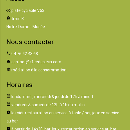
directions_bike
piste cyclable V63
tram
tram B
Notre-Dame - Musée
Nous contacter
phone
04 76 42 43 68
email
contact@kfeedesjeux.com
balance
médiation à la consommation
Horaires
today
lundi, mardi, mercredi & jeudi de 12h à minuit
today
vendredi & samedi de 12h à 1h du matin
watch_later
le midi: restauration en service à table / bar, jeux en service
au bar
watch_later
à partir de 14h30: bar, jeux, restauration en service au bar