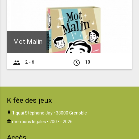
Mot Malin
group
access_time
2 - 6
10
K fée des jeux
location_on
1 quai Stéphane Jay • 38000 Grenoble
business_center
mentions légales
• 2007 - 2026
Accès