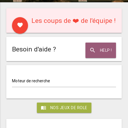
Les coups de ❤️ de l'équipe !
favorite
Besoin d'aide ?
search
HELP !
Moteur de recherche
menu_book
NOS JEUX DE ROLE