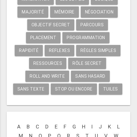
MAJORITÉ
MÉMOIRE
NÉGOCIATION
OBJECTIF SECRET
PARCOURS
PLACEMENT
PROGRAMMATION
RAPIDITÉ
REFLEXES
RÈGLES SIMPLES
RESSOURCES
RÔLE SECRET
ROLL AND WRITE
SANS HASARD
SANS TEXTE
STOP OU ENCORE
TUILES
A
B
C
D
E
F
G
H
I
J
K
L
M
N
O
P
Q
R
S
T
U
V
W