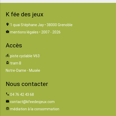
K fée des jeux
location_on
1 quai Stéphane Jay • 38000 Grenoble
business_center
mentions légales
• 2007 - 2026
Accès
directions_bike
piste cyclable V63
tram
tram B
Notre-Dame - Musée
Nous contacter
phone
04 76 42 43 68
email
contact@kfeedesjeux.com
balance
médiation à la consommation