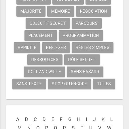
MAJORITÉ
MÉMOIRE
NÉGOCIATION
OBJECTIF SECRET
PARCOURS
PLACEMENT
PROGRAMMATION
RAPIDITÉ
REFLEXES
RÈGLES SIMPLES
RESSOURCES
RÔLE SECRET
ROLL AND WRITE
SANS HASARD
SANS TEXTE
STOP OU ENCORE
TUILES
A
B
C
D
E
F
G
H
I
J
K
L
M
N
O
P
Q
R
S
T
U
V
W