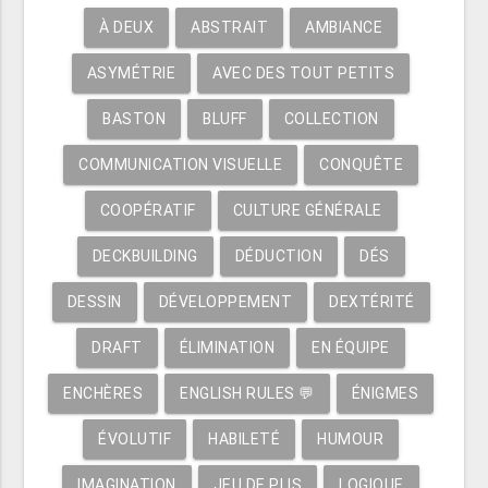
À DEUX
ABSTRAIT
AMBIANCE
ASYMÉTRIE
AVEC DES TOUT PETITS
BASTON
BLUFF
COLLECTION
COMMUNICATION VISUELLE
CONQUÊTE
COOPÉRATIF
CULTURE GÉNÉRALE
DECKBUILDING
DÉDUCTION
DÉS
DESSIN
DÉVELOPPEMENT
DEXTÉRITÉ
DRAFT
ÉLIMINATION
EN ÉQUIPE
ENCHÈRES
ENGLISH RULES 💬
ÉNIGMES
ÉVOLUTIF
HABILETÉ
HUMOUR
IMAGINATION
JEU DE PLIS
LOGIQUE