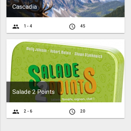
Cascadia
group
access_time
1 - 4
45
Salade 2 Points
group
access_time
2 - 6
20