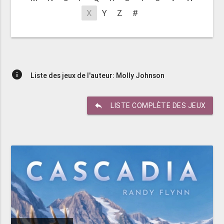
X
Y
Z
#
info
Liste des jeux de l'auteur: Molly Johnson
reply
LISTE COMPLÈTE DES JEUX