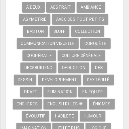
À DEUX
ABSTRAIT
AMBIANCE
ASYMÉTRIE
AVEC DES TOUT PETITS
BASTON
BLUFF
COLLECTION
COMMUNICATION VISUELLE
CONQUÊTE
COOPÉRATIF
CULTURE GÉNÉRALE
DECKBUILDING
DÉDUCTION
DÉS
DESSIN
DÉVELOPPEMENT
DEXTÉRITÉ
DRAFT
ÉLIMINATION
EN ÉQUIPE
ENCHÈRES
ENGLISH RULES 💬
ÉNIGMES
ÉVOLUTIF
HABILETÉ
HUMOUR
IMAGINATION
JEU DE PLIS
LOGIQUE