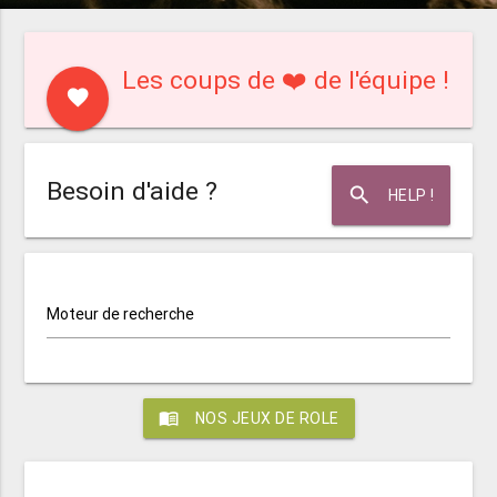
Les coups de ❤️ de l'équipe !
favorite
Besoin d'aide ?
search
HELP !
Moteur de recherche
menu_book
NOS JEUX DE ROLE