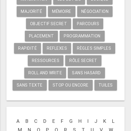
MAJORITÉ
MÉMOIRE
NÉGOCIATION
OBJECTIF SECRET
PARCOURS
PLACEMENT
PROGRAMMATION
RAPIDITÉ
REFLEXES
RÈGLES SIMPLES
RESSOURCES
RÔLE SECRET
ROLL AND WRITE
SANS HASARD
SANS TEXTE
STOP OU ENCORE
TUILES
A
B
C
D
E
F
G
H
I
J
K
L
M
N
O
P
Q
R
S
T
U
V
W