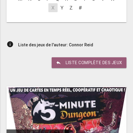
X
Y
Z
#
info
Liste des jeux de l'auteur: Connor Reid
reply
LISTE COMPLÈTE DES JEUX