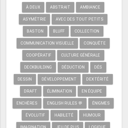
À DEUX
ABSTRAIT
AMBIANCE
ASYMÉTRIE
AVEC DES TOUT PETITS
BASTON
BLUFF
COLLECTION
COMMUNICATION VISUELLE
CONQUÊTE
COOPÉRATIF
CULTURE GÉNÉRALE
DECKBUILDING
DÉDUCTION
DÉS
DESSIN
DÉVELOPPEMENT
DEXTÉRITÉ
DRAFT
ÉLIMINATION
EN ÉQUIPE
ENCHÈRES
ENGLISH RULES 💬
ÉNIGMES
ÉVOLUTIF
HABILETÉ
HUMOUR
IMAGINATION
JEU DE PLIS
LOGIQUE