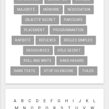
MAJORITÉ
MÉMOIRE
NÉGOCIATION
OBJECTIF SECRET
PARCOURS
PLACEMENT
PROGRAMMATION
RAPIDITÉ
REFLEXES
RÈGLES SIMPLES
RESSOURCES
RÔLE SECRET
ROLL AND WRITE
SANS HASARD
SANS TEXTE
STOP OU ENCORE
TUILES
A
B
C
D
E
F
G
H
I
J
K
L
M
N
O
P
Q
R
S
T
U
V
W