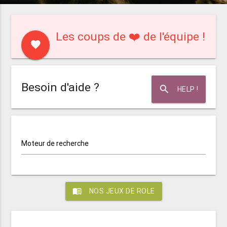
Les coups de ❤️ de l'équipe !
favorite
Besoin d'aide ?
search
HELP !
Moteur de recherche
menu_book
NOS JEUX DE ROLE