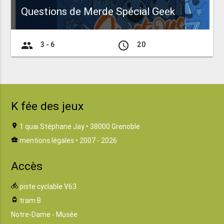
Questions de Merde Spécial Geek
group
access_time
3 - 6
20
K fée des jeux
location_on
1 quai Stéphane Jay • 38000 Grenoble
business_center
mentions légales
• 2007 - 2026
Accès
directions_bike
piste cyclable V63
tram
tram B
Notre-Dame - Musée