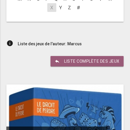
X
Y
Z
#
info
Liste des jeux de l'auteur: Marcus
reply
LISTE COMPLÈTE DES JEUX