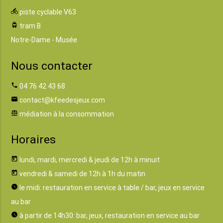
directions_bike
piste cyclable V63
tram
tram B
Notre-Dame - Musée
Nous contacter
phone
04 76 42 43 68
email
contact@kfeedesjeux.com
balance
médiation à la consommation
Horaires
today
lundi, mardi, mercredi & jeudi de 12h à minuit
today
vendredi & samedi de 12h à 1h du matin
watch_later
le midi: restauration en service à table / bar, jeux en service
au bar
watch_later
à partir de 14h30: bar, jeux, restauration en service au bar