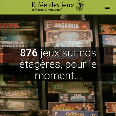
menu
876
jeux sur nos
étagères, pour le
moment...