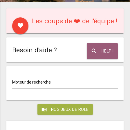
Les coups de ❤️ de l'équipe !
favorite
Besoin d'aide ?
search
HELP !
Moteur de recherche
menu_book
NOS JEUX DE ROLE