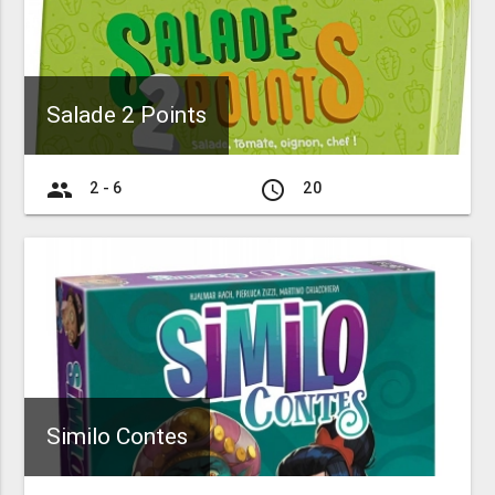
Salade 2 Points
group
access_time
2 - 6
20
Similo Contes