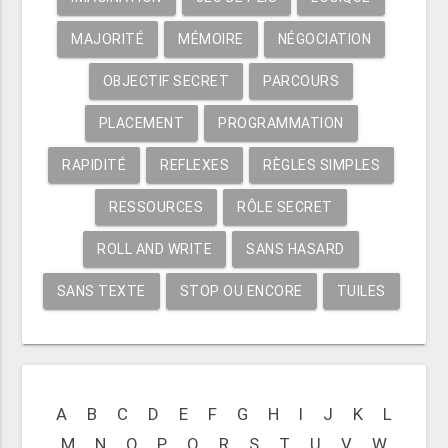
MAJORITÉ
MÉMOIRE
NÉGOCIATION
OBJECTIF SECRET
PARCOURS
PLACEMENT
PROGRAMMATION
RAPIDITÉ
REFLEXES
RÈGLES SIMPLES
RESSOURCES
RÔLE SECRET
ROLL AND WRITE
SANS HASARD
SANS TEXTE
STOP OU ENCORE
TUILES
A
B
C
D
E
F
G
H
I
J
K
L
M
N
O
P
Q
R
S
T
U
V
W