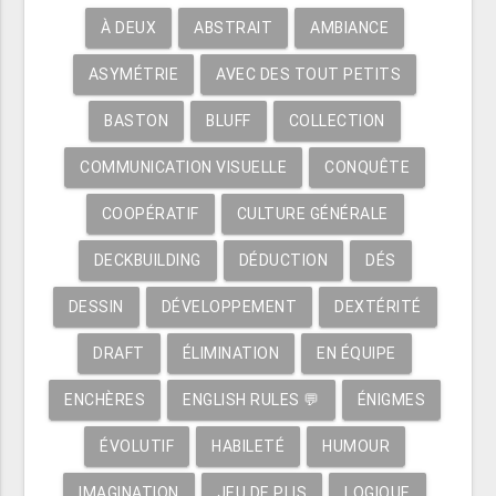
À DEUX
ABSTRAIT
AMBIANCE
ASYMÉTRIE
AVEC DES TOUT PETITS
BASTON
BLUFF
COLLECTION
COMMUNICATION VISUELLE
CONQUÊTE
COOPÉRATIF
CULTURE GÉNÉRALE
DECKBUILDING
DÉDUCTION
DÉS
DESSIN
DÉVELOPPEMENT
DEXTÉRITÉ
DRAFT
ÉLIMINATION
EN ÉQUIPE
ENCHÈRES
ENGLISH RULES 💬
ÉNIGMES
ÉVOLUTIF
HABILETÉ
HUMOUR
IMAGINATION
JEU DE PLIS
LOGIQUE