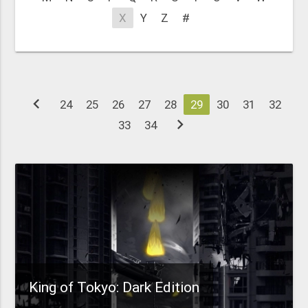
X
Y
Z
#
chevron_left
24
25
26
27
28
29
30
31
32
chevron_right
33
34
King of Tokyo: Dark Edition