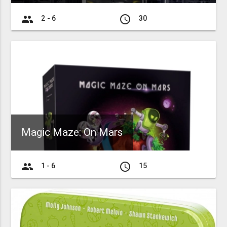
group
access_time
2 - 6
30
Magic Maze: On Mars
group
access_time
1 - 6
15