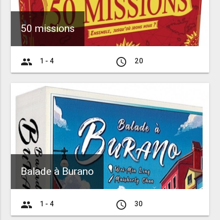
50 missions
group
access_time
1 - 4
20
Balade à Burano
group
access_time
1 - 4
30