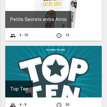
Petits Secrets entre Amis
group
access_time
3 - 10
15
Top Ten
group
access_time
4 - 9
30