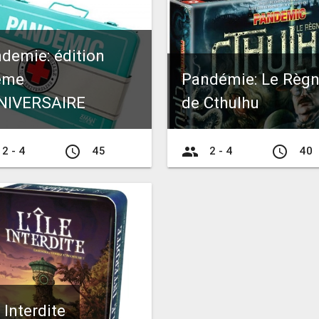
demie: édition
ème
Pandémie: Le Règ
NIVERSAIRE
de Cthulhu
access_time
group
access_time
2 - 4
45
2 - 4
40
e Interdite