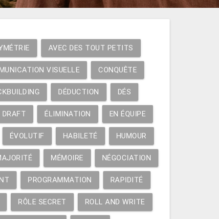
YMÉTRIE
AVEC DES TOUT PETITS
MUNICATION VISUELLE
CONQUÊTE
CKBUILDING
DÉDUCTION
DÉS
DRAFT
ÉLIMINATION
EN ÉQUIPE
ÉVOLUTIF
HABILETÉ
HUMOUR
MAJORITÉ
MÉMOIRE
NÉGOCIATION
NT
PROGRAMMATION
RAPIDITÉ
RÔLE SECRET
ROLL AND WRITE