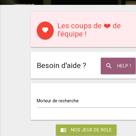
Les coups de ❤️ de
favorite
l'équipe !
Besoin d'aide ?
search
HELP !
Moteur de recherche
menu_book
NOS JEUX DE ROLE