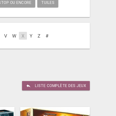
STOP OU ENCORE
TUILES
V
W
X
Y
Z
#
reply
LISTE COMPLÈTE DES JEUX