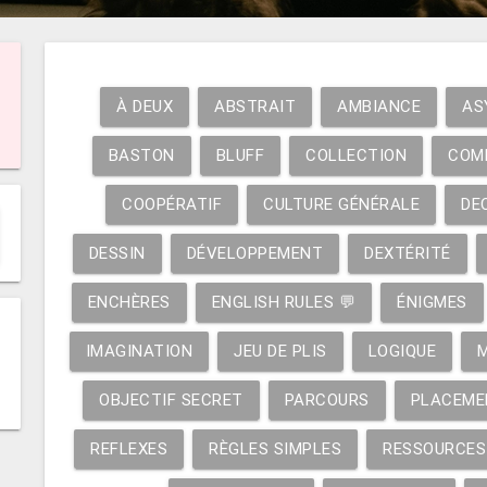
À DEUX
ABSTRAIT
AMBIANCE
AS
BASTON
BLUFF
COLLECTION
COM
COOPÉRATIF
CULTURE GÉNÉRALE
DE
DESSIN
DÉVELOPPEMENT
DEXTÉRITÉ
ENCHÈRES
ENGLISH RULES 💬
ÉNIGMES
IMAGINATION
JEU DE PLIS
LOGIQUE
OBJECTIF SECRET
PARCOURS
PLACEME
REFLEXES
RÈGLES SIMPLES
RESSOURCES