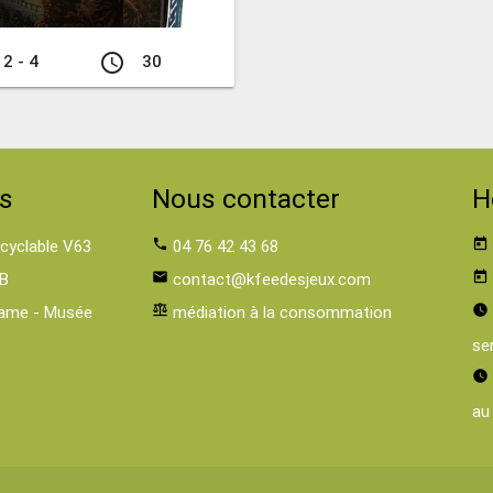
access_time
2 - 4
30
s
Nous contacter
H
 cyclable V63
phone
04 76 42 43 68
today
B
email
contact@kfeedesjeux.com
today
ame - Musée
balance
médiation à la consommation
watch_later
se
watch_later
au