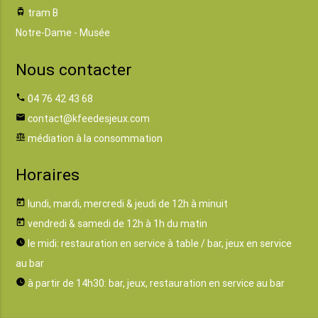
tram
tram B
Notre-Dame - Musée
Nous contacter
phone
04 76 42 43 68
email
contact@kfeedesjeux.com
balance
médiation à la consommation
Horaires
today
lundi, mardi, mercredi & jeudi de 12h à minuit
today
vendredi & samedi de 12h à 1h du matin
watch_later
le midi: restauration en service à table / bar, jeux en service
au bar
watch_later
à partir de 14h30: bar, jeux, restauration en service au bar