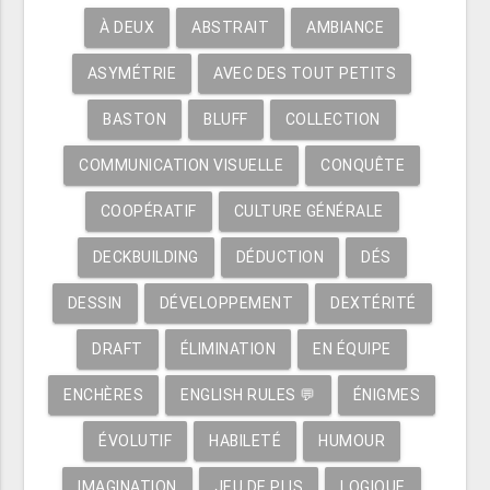
À DEUX
ABSTRAIT
AMBIANCE
ASYMÉTRIE
AVEC DES TOUT PETITS
BASTON
BLUFF
COLLECTION
COMMUNICATION VISUELLE
CONQUÊTE
COOPÉRATIF
CULTURE GÉNÉRALE
DECKBUILDING
DÉDUCTION
DÉS
DESSIN
DÉVELOPPEMENT
DEXTÉRITÉ
DRAFT
ÉLIMINATION
EN ÉQUIPE
ENCHÈRES
ENGLISH RULES 💬
ÉNIGMES
ÉVOLUTIF
HABILETÉ
HUMOUR
IMAGINATION
JEU DE PLIS
LOGIQUE