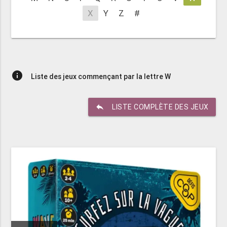
X
Y
Z
#
info
Liste des jeux commençant par la lettre W
reply
LISTE COMPLÈTE DES JEUX