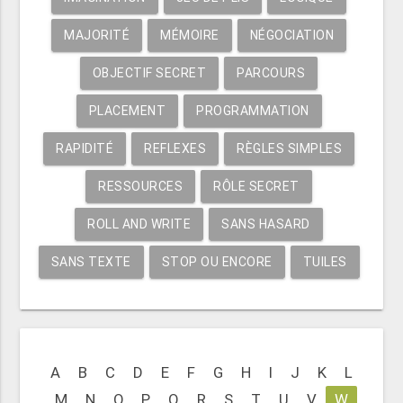
MAJORITÉ
MÉMOIRE
NÉGOCIATION
OBJECTIF SECRET
PARCOURS
PLACEMENT
PROGRAMMATION
RAPIDITÉ
REFLEXES
RÈGLES SIMPLES
RESSOURCES
RÔLE SECRET
ROLL AND WRITE
SANS HASARD
SANS TEXTE
STOP OU ENCORE
TUILES
A
B
C
D
E
F
G
H
I
J
K
L
M
N
O
P
Q
R
S
T
U
V
W