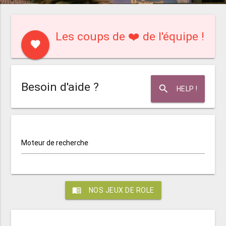
Les coups de ❤️ de l'équipe !
favorite
Besoin d'aide ?
search
HELP !
Moteur de recherche
menu_book
NOS JEUX DE ROLE