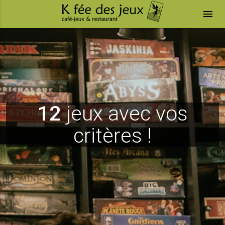
menu
12
jeux avec vos
critères !