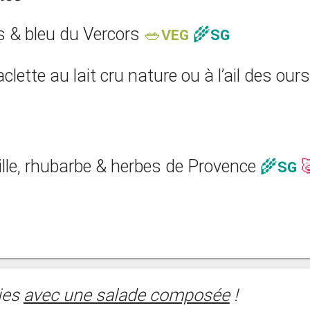
 & bleu du Vercors
🥗VEG
🌾SG
clette au lait cru nature ou à l’ail des our
laille, rhubarbe & herbes de Provence
🌾SG

ies
avec une salade composée
!