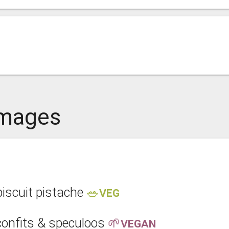
omages
biscuit pistache
🥗VEG
confits & speculoos
🌱VEGAN