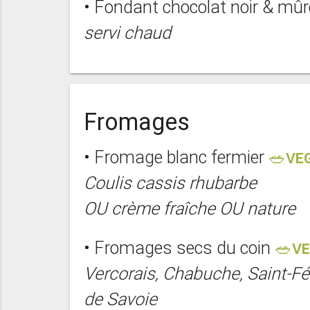
• Fondant chocolat noir & mû
servi chaud
Fromages
• Fromage blanc fermier
🥗VE
Coulis cassis rhubarbe
OU crème fraîche OU nature
• Fromages secs du coin
🥗V
Vercorais, Chabuche, Saint-F
de Savoie