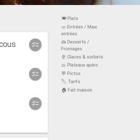
🍽️ Plats
🥗 Entrées / Maxi
entrées
🍰 Desserts /
scous
checklist
Fromages
🍨 Glaces & sorbets
🥨 Plateaux apéro
💬 Pictos
checklist
🏷️ Tarifs
🏠 Fait maison
checklist