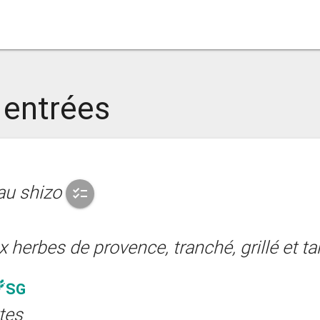
 entrées
 au shizo
checklist
aux herbes de provence, tranché, grillé et ta
SG
tes