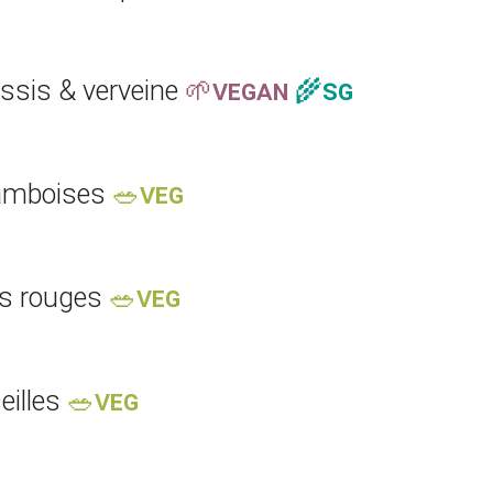
ssis & verveine
🌱VEGAN
🌾SG
ramboises
🥗VEG
its rouges
🥗VEG
eilles
🥗VEG