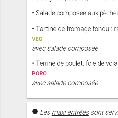
• Salade composée aux pêches
• Tartine de fromage fondu : ra
VEG
avec salade composée
• Terrine de poulet, foie de vo
PORC
avec salade composée
info
Les
maxi entrées
sont serv