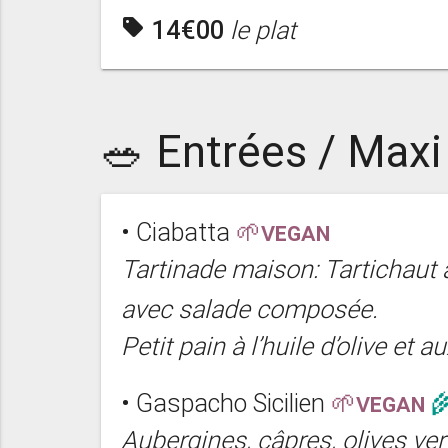
sell
14€00
le plat
🥗 Entrées / Maxi
• Ciabatta
🌱VEGAN
Tartinade maison: Tartichaut
avec salade composée.
Petit pain à l’huile d’olive et 
• Gaspacho Sicilien
🌱VEGAN

Aubergines, câpres, olives ver