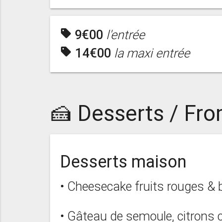
sell
9€00
l'entrée
sell
14€00
la maxi entrée
🍰 Desserts / Fr
Desserts maison
• Cheesecake fruits rouges & 
• Gâteau de semoule, citrons 