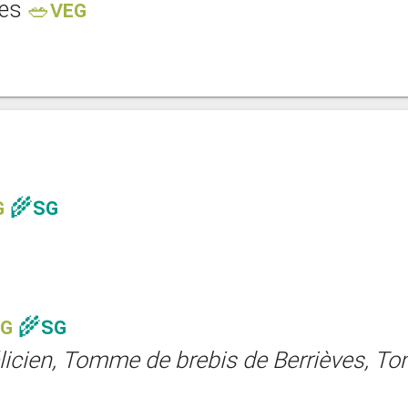
res
🥗VEG
G
🌾SG
EG
🌾SG
élicien, Tomme de brebis de Berrièves, 