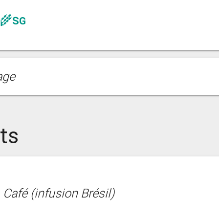
🌾SG
age
ts
 Café (infusion Brésil)