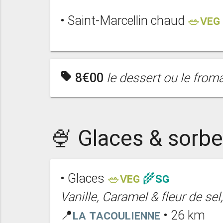
• Saint-Marcellin chaud
🥗VEG
sell
8€00
le dessert ou le from
🍨 Glaces & sorbe
• Glaces
🥗VEG
🌾SG
Vanille, Caramel & fleur de sel,
📍
La Tacoulienne
• 26 km