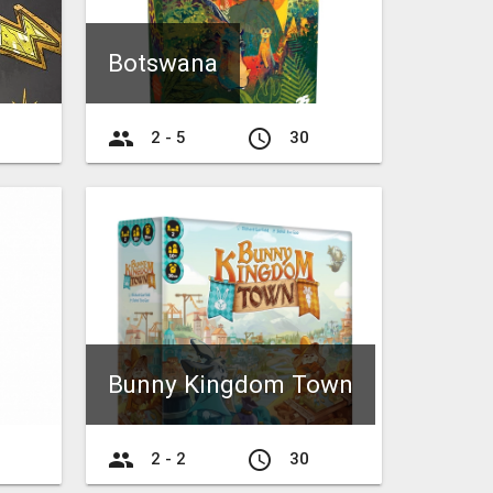
Botswana
group
access_time
2 - 5
30
Bunny Kingdom Town
group
access_time
2 - 2
30