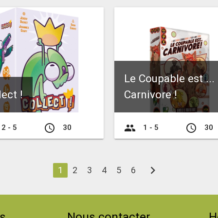
Le Coupable est ...
lect !
Carnivore !
access_time
group
access_time
2 - 5
30
1 - 5
30
chevron_right
1
2
3
4
5
6
s
Nous contacter
H