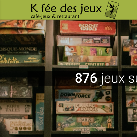
876
jeux s