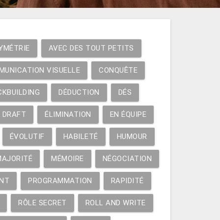
YMÉTRIE
AVEC DES TOUT PETITS
MUNICATION VISUELLE
CONQUÊTE
CKBUILDING
DÉDUCTION
DÉS
DRAFT
ÉLIMINATION
EN ÉQUIPE
ÉVOLUTIF
HABILETÉ
HUMOUR
MAJORITÉ
MÉMOIRE
NÉGOCIATION
NT
PROGRAMMATION
RAPIDITÉ
RÔLE SECRET
ROLL AND WRITE