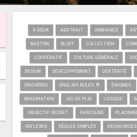
À DEUX
ABSTRAIT
AMBIANCE
AS
BASTON
BLUFF
COLLECTION
COM
COOPÉRATIF
CULTURE GÉNÉRALE
DE
DESSIN
DÉVELOPPEMENT
DEXTÉRITÉ
ENCHÈRES
ENGLISH RULES 💬
ÉNIGMES
IMAGINATION
JEU DE PLIS
LOGIQUE
OBJECTIF SECRET
PARCOURS
PLACEME
REFLEXES
RÈGLES SIMPLES
RESSOURCES