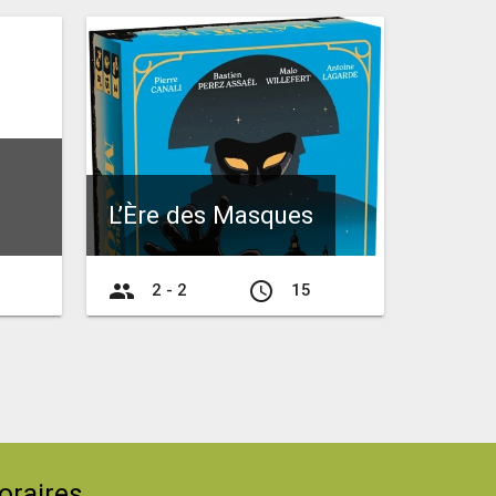
L’Ère des Masques
group
access_time
2 - 2
15
oraires