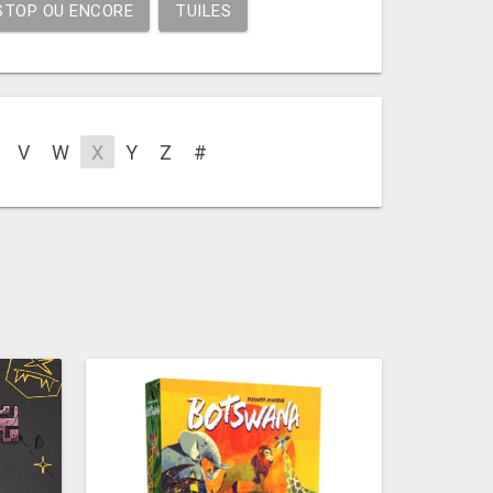
STOP OU ENCORE
TUILES
V
W
X
Y
Z
#