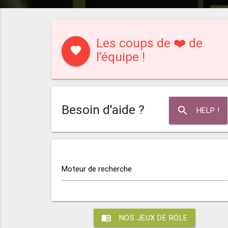
Les coups de ❤️ de
favorite
l'équipe !
Besoin d'aide ?
search
HELP !
Moteur de recherche
menu_book
NOS JEUX DE ROLE