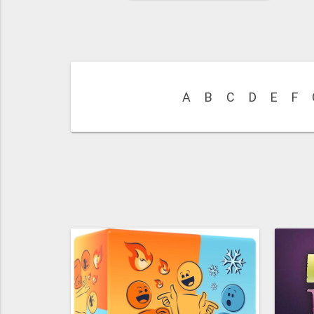
A
B
C
D
E
F