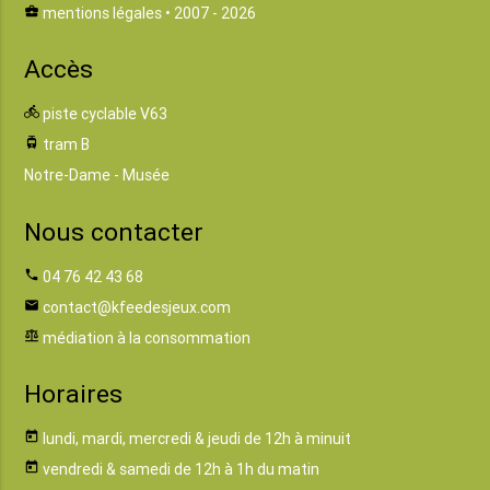
business_center
mentions légales
• 2007 - 2026
Accès
directions_bike
piste cyclable V63
tram
tram B
Notre-Dame - Musée
Nous contacter
phone
04 76 42 43 68
email
contact@kfeedesjeux.com
balance
médiation à la consommation
Horaires
today
lundi, mardi, mercredi & jeudi de 12h à minuit
today
vendredi & samedi de 12h à 1h du matin