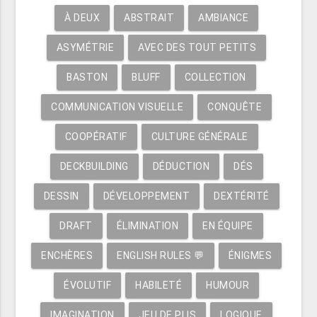
À DEUX
ABSTRAIT
AMBIANCE
ASYMÉTRIE
AVEC DES TOUT PETITS
BASTON
BLUFF
COLLECTION
COMMUNICATION VISUELLE
CONQUÊTE
COOPÉRATIF
CULTURE GÉNÉRALE
DECKBUILDING
DÉDUCTION
DÉS
DESSIN
DÉVELOPPEMENT
DEXTÉRITÉ
DRAFT
ÉLIMINATION
EN ÉQUIPE
ENCHÈRES
ENGLISH RULES 💬
ÉNIGMES
ÉVOLUTIF
HABILETÉ
HUMOUR
IMAGINATION
JEU DE PLIS
LOGIQUE