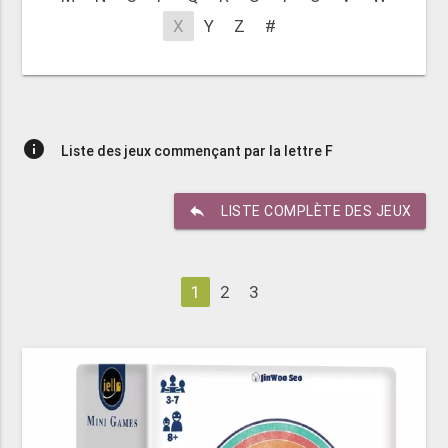
X
Y
Z
#
info
Liste des jeux commençant par la lettre F
reply
LISTE COMPLÈTE DES JEUX
1
2
3