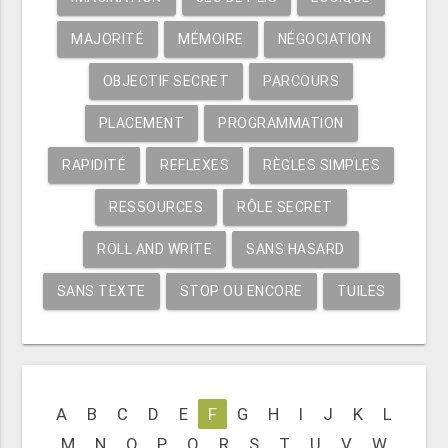
MAJORITÉ
MÉMOIRE
NÉGOCIATION
OBJECTIF SECRET
PARCOURS
PLACEMENT
PROGRAMMATION
RAPIDITÉ
REFLEXES
RÈGLES SIMPLES
RESSOURCES
RÔLE SECRET
ROLL AND WRITE
SANS HASARD
SANS TEXTE
STOP OU ENCORE
TUILES
A
B
C
D
E
F
G
H
I
J
K
L
M
N
O
P
Q
R
S
T
U
V
W