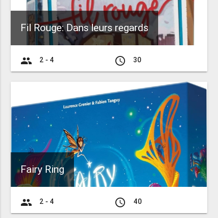
Fil Rouge: Dans leurs regards
group
access_time
2 - 4
30
Fairy Ring
group
access_time
2 - 4
40