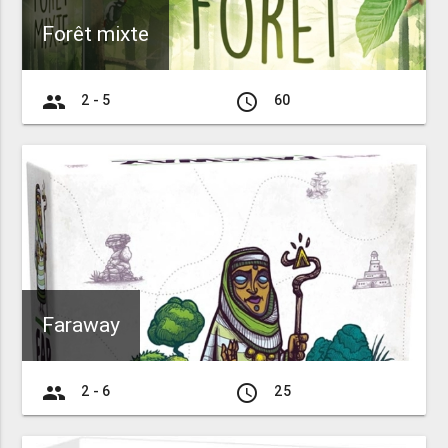
Forêt mixte
group
access_time
2 - 5
60
Faraway
group
access_time
2 - 6
25