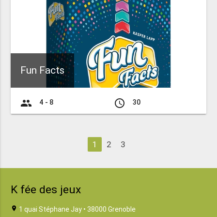
Fun Facts
group
access_time
4 - 8
30
1
2
3
K fée des jeux
location_on
1 quai Stéphane Jay • 38000 Grenoble