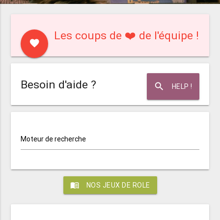
Les coups de ❤️ de l'équipe !
favorite
Besoin d'aide ?
search
HELP !
Moteur de recherche
menu_book
NOS JEUX DE ROLE