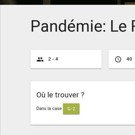
Pandémie: Le 
group
access_time
2 - 4
40
Où le trouver ?
Dans la case
G-2