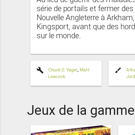
série de portails et fermer des
Nouvelle Angleterre à Arkham
Kingsport, avant que des hor
sur le monde.
build
brush
Chuck D. Yager
,
Matt
Atha
Leacock
Jor
Jeux de la gamme