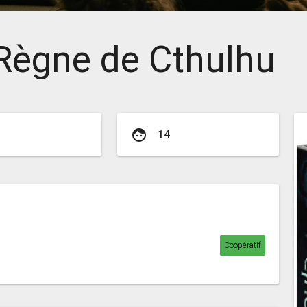
Règne de Cthulhu
face
14
Coopératif