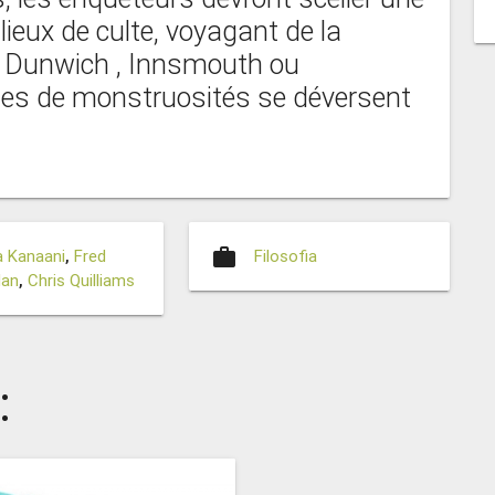
 lieux de culte, voyagant de la
, Dunwich , Innsmouth ou
des de monstruosités se déversent
work
 Kanaani
,
Fred
Filosofia
dan
,
Chris Quilliams
: