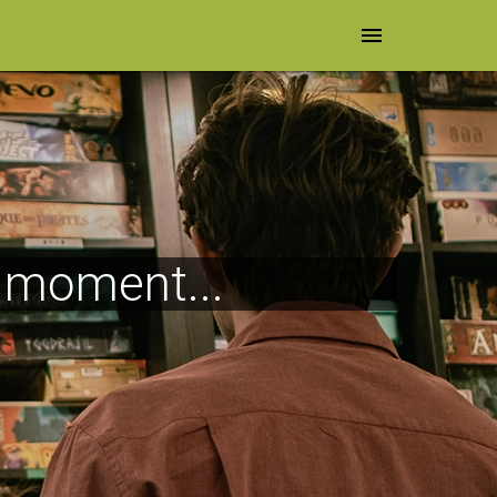
menu
e moment...