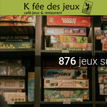
876
jeux s