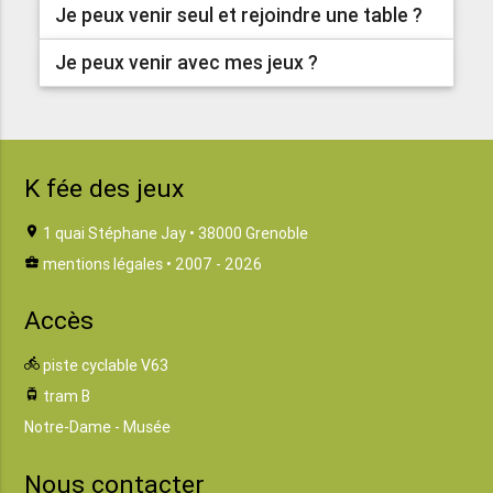
Je peux venir seul et rejoindre une table ?
Je peux venir avec mes jeux ?
K fée des jeux
location_on
1 quai Stéphane Jay • 38000 Grenoble
business_center
mentions légales
• 2007 - 2026
Accès
directions_bike
piste cyclable V63
tram
tram B
Notre-Dame - Musée
Nous contacter