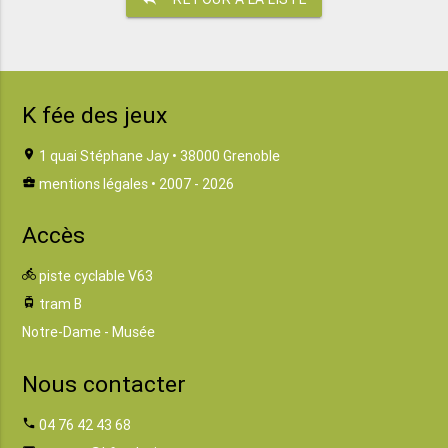
K fée des jeux
location_on
1 quai Stéphane Jay • 38000 Grenoble
business_center
mentions légales
• 2007 - 2026
Accès
directions_bike
piste cyclable V63
tram
tram B
Notre-Dame - Musée
Nous contacter
phone
04 76 42 43 68