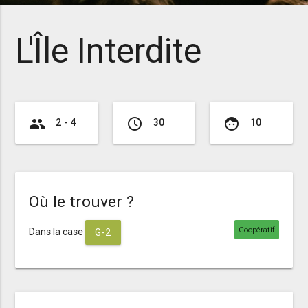
L'Île Interdite
group
access_time
face
2 - 4
30
10
Où le trouver ?
Coopératif
Dans la case
G-2