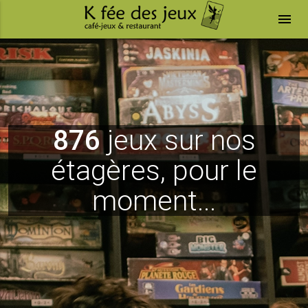
menu
876
jeux sur nos
étagères, pour le
moment...