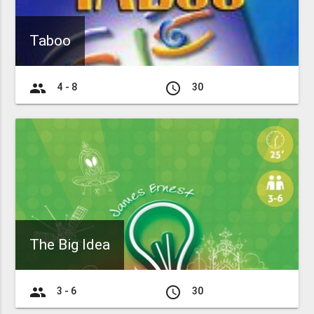
Taboo
group
access_time
4 - 8
30
The Big Idea
group
access_time
3 - 6
30