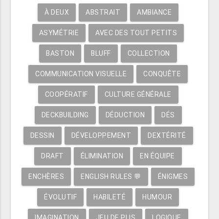
À DEUX
ABSTRAIT
AMBIANCE
ASYMÉTRIE
AVEC DES TOUT PETITS
BASTON
BLUFF
COLLECTION
COMMUNICATION VISUELLE
CONQUÊTE
COOPÉRATIF
CULTURE GÉNÉRALE
DECKBUILDING
DÉDUCTION
DÉS
DESSIN
DÉVELOPPEMENT
DEXTÉRITÉ
DRAFT
ÉLIMINATION
EN ÉQUIPE
ENCHÈRES
ENGLISH RULES 💬
ÉNIGMES
ÉVOLUTIF
HABILETÉ
HUMOUR
IMAGINATION
JEU DE PLIS
LOGIQUE