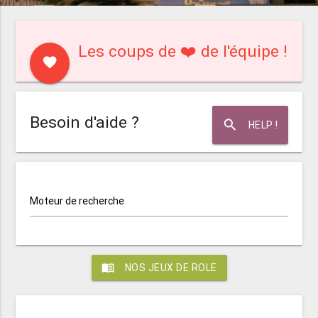
Les coups de ❤️ de l'équipe !
favorite
Besoin d'aide ?
search
HELP !
Moteur de recherche
menu_book
NOS JEUX DE ROLE