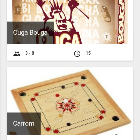
Ouga Bouga
group
access_time
3 - 8
15
Carrom