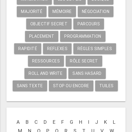
MAJORITÉ
MÉMOIRE
NÉGOCIATION
OBJECTIF SECRET
PARCOURS
PLACEMENT
PROGRAMMATION
RAPIDITÉ
REFLEXES
RÈGLES SIMPLES
RESSOURCES
RÔLE SECRET
ROLL AND WRITE
SANS HASARD
SANS TEXTE
STOP OU ENCORE
TUILES
A
B
C
D
E
F
G
H
I
J
K
L
M
N
O
P
Q
R
S
T
U
V
W