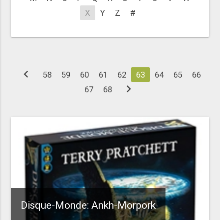
X
Y
Z
#
chevron_left
58
59
60
61
62
63
64
65
66
chevron_right
67
68
Disque-Monde: Ankh-Morpork