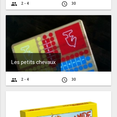
group
access_time
2 - 4
30
Les petits chevaux
group
access_time
2 - 4
30