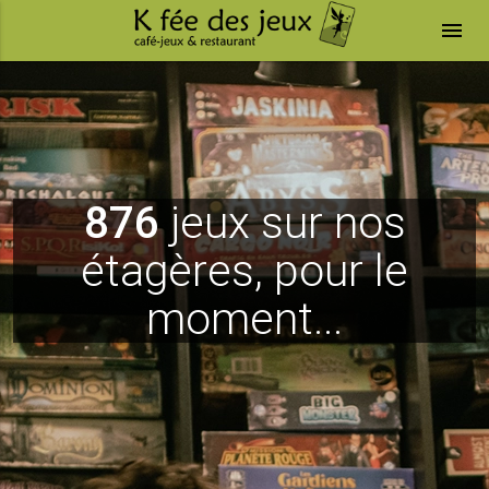
menu
876
jeux sur nos
étagères, pour le
moment...