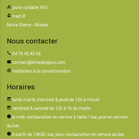
directions_bike
piste cyclable V63
tram
tram B
Notre-Dame - Musée
Nous contacter
phone
04 76 42 43 68
email
contact@kfeedesjeux.com
balance
médiation à la consommation
Horaires
today
lundi, mardi, mercredi & jeudi de 12h à minuit
today
vendredi & samedi de 12h à 1h du matin
watch_later
le midi: restauration en service à table / bar, jeux en service
au bar
watch_later
à partir de 14h30: bar, jeux, restauration en service au bar