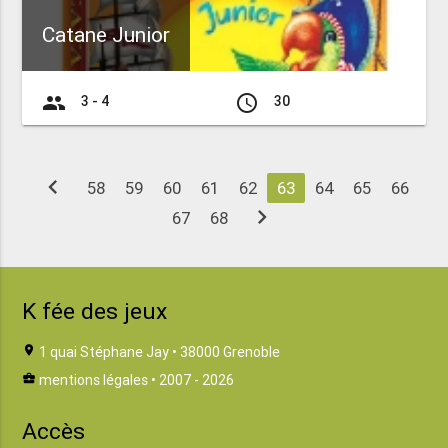
Catane Junior
group
access_time
3 - 4
30
chevron_left
58
59
60
61
62
63
64
65
66
chevron_right
67
68
K fée des jeux
location_on
1 quai Stéphane Jay • 38000 Grenoble
business_center
mentions légales
• 2007 - 2026
Accès