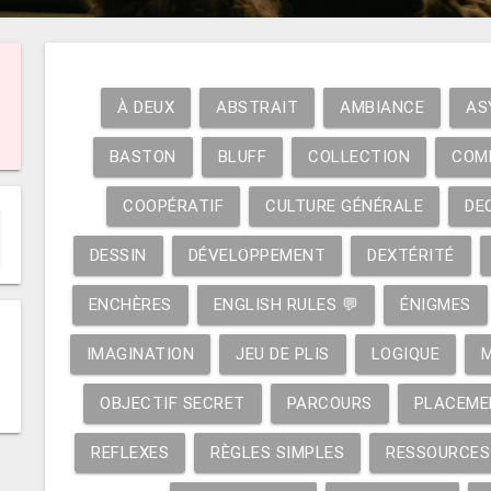
À DEUX
ABSTRAIT
AMBIANCE
AS
BASTON
BLUFF
COLLECTION
COM
COOPÉRATIF
CULTURE GÉNÉRALE
DE
DESSIN
DÉVELOPPEMENT
DEXTÉRITÉ
ENCHÈRES
ENGLISH RULES 💬
ÉNIGMES
IMAGINATION
JEU DE PLIS
LOGIQUE
OBJECTIF SECRET
PARCOURS
PLACEME
REFLEXES
RÈGLES SIMPLES
RESSOURCES