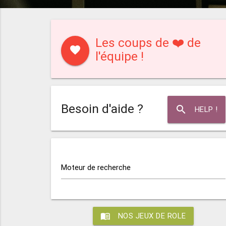
Les coups de ❤️ de
favorite
l'équipe !
Besoin d'aide ?
search
HELP !
Moteur de recherche
menu_book
NOS JEUX DE ROLE