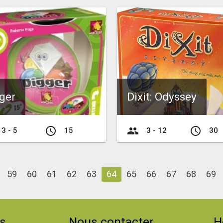
ger
Dixit: Odyssey
access_time
group
access_time
3 - 5
15
3 - 12
30
59
60
61
62
63
64
65
66
67
68
69
s
Nous contacter
H