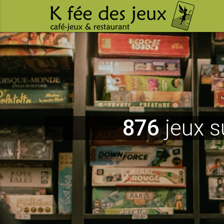
876
jeux s