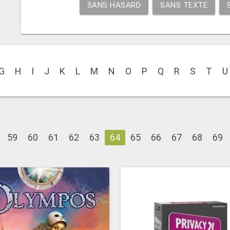
SANS HASARD
SANS TEXTE
G
H
I
J
K
L
M
N
O
P
Q
R
S
T
U
59
60
61
62
63
64
65
66
67
68
69