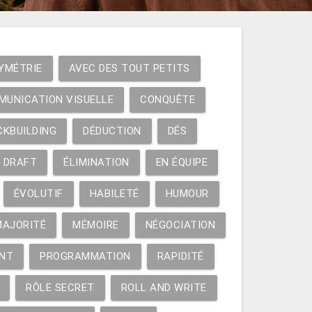
YMÉTRIE
AVEC DES TOUT PETITS
MUNICATION VISUELLE
CONQUÊTE
CKBUILDING
DÉDUCTION
DÉS
DRAFT
ÉLIMINATION
EN ÉQUIPE
ÉVOLUTIF
HABILETÉ
HUMOUR
MAJORITÉ
MÉMOIRE
NÉGOCIATION
NT
PROGRAMMATION
RAPIDITÉ
RÔLE SECRET
ROLL AND WRITE