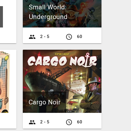
Small World:
Underground
group
access_time
2 - 5
60
Cargo Noir
group
access_time
2 - 5
60