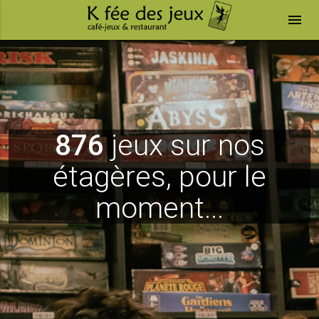
menu
876
jeux sur nos
étagères, pour le
moment...