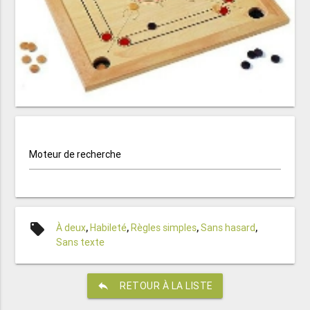
Moteur de recherche
local_offer
À deux
,
Habileté
,
Règles simples
,
Sans hasard
,
Sans texte
reply
RETOUR À LA LISTE