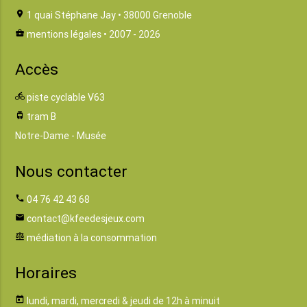
location_on
1 quai Stéphane Jay • 38000 Grenoble
business_center
mentions légales
• 2007 - 2026
Accès
directions_bike
piste cyclable V63
tram
tram B
Notre-Dame - Musée
Nous contacter
phone
04 76 42 43 68
email
contact@kfeedesjeux.com
balance
médiation à la consommation
Horaires
today
lundi, mardi, mercredi & jeudi de 12h à minuit