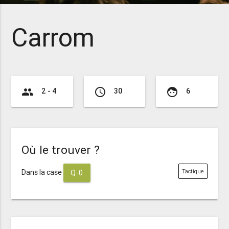
Carrom
group
access_time
face
2 - 4
30
6
Où le trouver ?
Dans la case
Tactique
Q-0