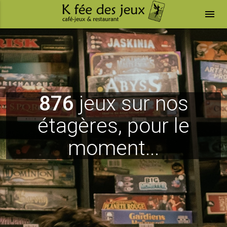
menu
876
jeux sur nos
étagères, pour le
moment...