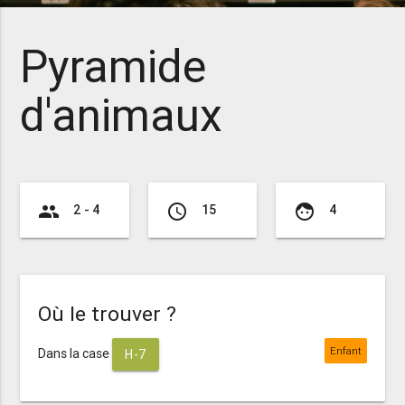
Pyramide
d'animaux
group
access_time
face
2 - 4
15
4
Où le trouver ?
Enfant
Dans la case
H-7