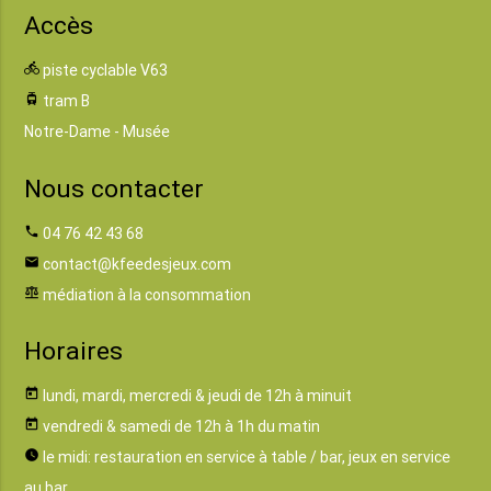
Accès
directions_bike
piste cyclable V63
tram
tram B
Notre-Dame - Musée
Nous contacter
phone
04 76 42 43 68
email
contact@kfeedesjeux.com
balance
médiation à la consommation
Horaires
today
lundi, mardi, mercredi & jeudi de 12h à minuit
today
vendredi & samedi de 12h à 1h du matin
watch_later
le midi: restauration en service à table / bar, jeux en service
au bar