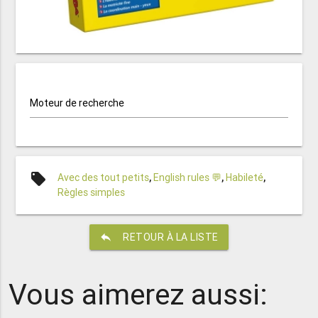
Moteur de recherche
local_offer
Avec des tout petits
,
English rules 💬
,
Habileté
,
Règles simples
reply
RETOUR À LA LISTE
Vous aimerez aussi: