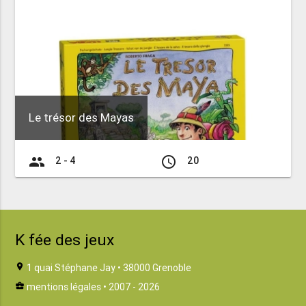
Le trésor des Mayas
group
access_time
2 - 4
20
K fée des jeux
location_on
1 quai Stéphane Jay • 38000 Grenoble
business_center
mentions légales
• 2007 - 2026