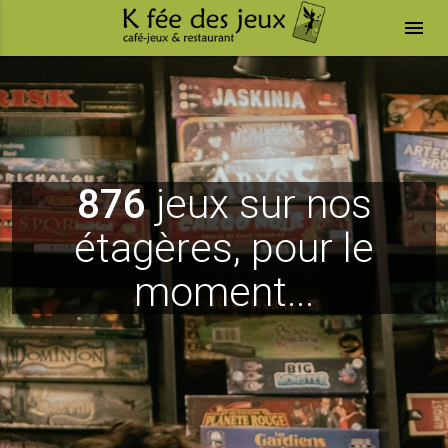
menu
876
jeux sur nos
étagères, pour le
moment...