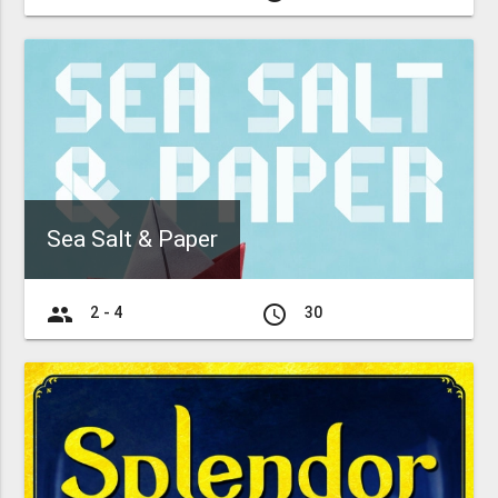
Sea Salt & Paper
group
access_time
2 - 4
30