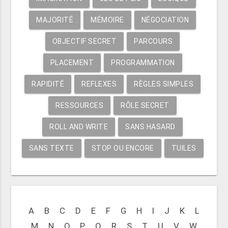
MAJORITÉ
MÉMOIRE
NÉGOCIATION
OBJECTIF SECRET
PARCOURS
PLACEMENT
PROGRAMMATION
RAPIDITÉ
REFLEXES
RÈGLES SIMPLES
RESSOURCES
RÔLE SECRET
ROLL AND WRITE
SANS HASARD
SANS TEXTE
STOP OU ENCORE
TUILES
A
B
C
D
E
F
G
H
I
J
K
L
M
N
O
P
Q
R
S
T
U
V
W