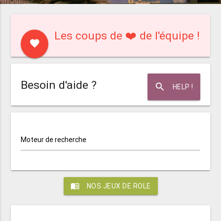
Les coups de ❤️ de l'équipe !
favorite
Besoin d'aide ?
search
HELP !
Moteur de recherche
menu_book
NOS JEUX DE ROLE