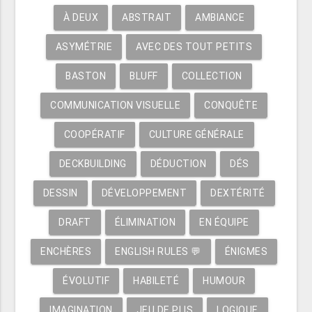
À DEUX
ABSTRAIT
AMBIANCE
ASYMÉTRIE
AVEC DES TOUT PETITS
BASTON
BLUFF
COLLECTION
COMMUNICATION VISUELLE
CONQUÊTE
COOPÉRATIF
CULTURE GÉNÉRALE
DECKBUILDING
DÉDUCTION
DÉS
DESSIN
DÉVELOPPEMENT
DEXTÉRITÉ
DRAFT
ÉLIMINATION
EN ÉQUIPE
ENCHÈRES
ENGLISH RULES 💬
ÉNIGMES
ÉVOLUTIF
HABILETÉ
HUMOUR
IMAGINATION
JEU DE PLIS
LOGIQUE