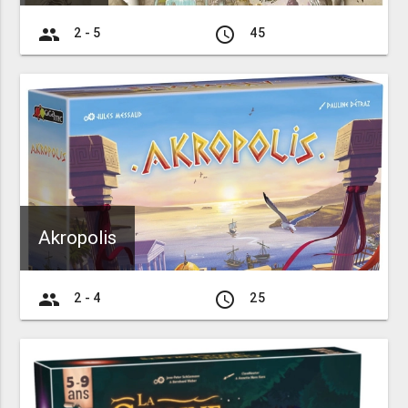
group
access_time
2 - 5
45
Akropolis
group
access_time
2 - 4
25