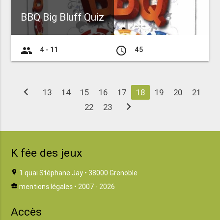
BBQ Big Bluff Quiz
group
access_time
4 - 11
45
chevron_left
13
14
15
16
17
18
19
20
21
chevron_right
22
23
K fée des jeux
location_on
1 quai Stéphane Jay • 38000 Grenoble
business_center
mentions légales
• 2007 - 2026
Accès