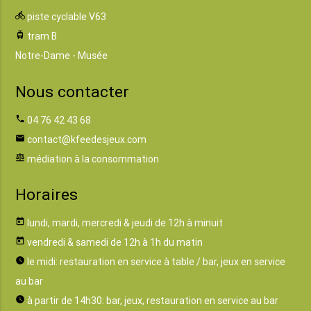
directions_bike
piste cyclable V63
tram
tram B
Notre-Dame - Musée
Nous contacter
phone
04 76 42 43 68
email
contact@kfeedesjeux.com
balance
médiation à la consommation
Horaires
today
lundi, mardi, mercredi & jeudi de 12h à minuit
today
vendredi & samedi de 12h à 1h du matin
watch_later
le midi: restauration en service à table / bar, jeux en service
au bar
watch_later
à partir de 14h30: bar, jeux, restauration en service au bar