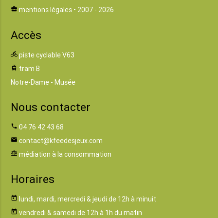
business_center
mentions légales
• 2007 - 2026
Accès
directions_bike
piste cyclable V63
tram
tram B
Notre-Dame - Musée
Nous contacter
phone
04 76 42 43 68
email
contact@kfeedesjeux.com
balance
médiation à la consommation
Horaires
today
lundi, mardi, mercredi & jeudi de 12h à minuit
today
vendredi & samedi de 12h à 1h du matin