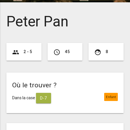
Peter Pan
group
access_time
face
2 - 5
45
8
Où le trouver ?
Enfant
Dans la case
D-7