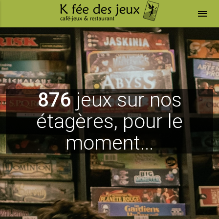
menu
876
jeux sur nos
étagères, pour le
moment...