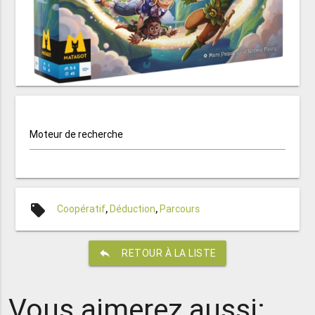
Moteur de recherche
local_offer
Coopératif
,
Déduction
,
Parcours
reply
RETOUR À LA LISTE
Vous aimerez aussi: