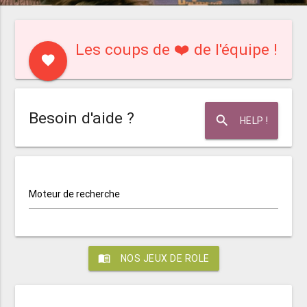
Les coups de ❤️ de l'équipe !
favorite
Besoin d'aide ?
search
HELP !
Moteur de recherche
menu_book
NOS JEUX DE ROLE