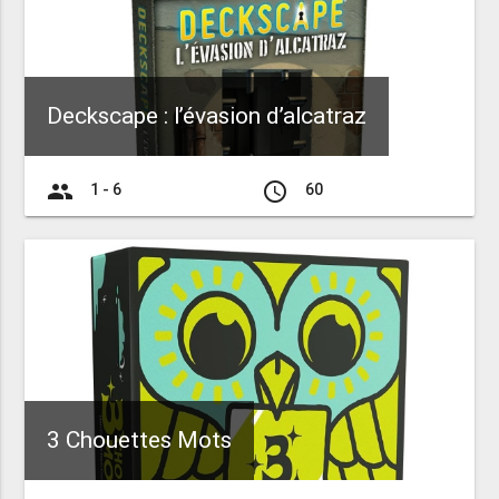
Deckscape : l’évasion d’alcatraz
group
access_time
1 - 6
60
3 Chouettes Mots