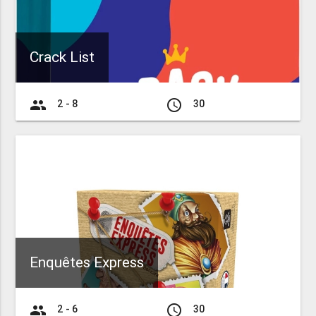
Crack List
group
access_time
2 - 8
30
Enquêtes Express
group
access_time
2 - 6
30