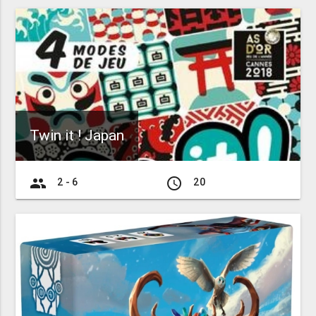
Twin it ! Japan
group
access_time
2 - 6
20