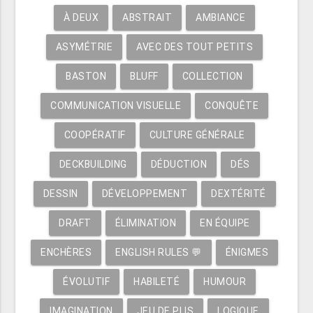
À DEUX
ABSTRAIT
AMBIANCE
ASYMÉTRIE
AVEC DES TOUT PETITS
BASTON
BLUFF
COLLECTION
COMMUNICATION VISUELLE
CONQUÊTE
COOPÉRATIF
CULTURE GÉNÉRALE
DECKBUILDING
DÉDUCTION
DÉS
DESSIN
DÉVELOPPEMENT
DEXTÉRITÉ
DRAFT
ÉLIMINATION
EN ÉQUIPE
ENCHÈRES
ENGLISH RULES 💬
ÉNIGMES
ÉVOLUTIF
HABILETÉ
HUMOUR
IMAGINATION
JEU DE PLIS
LOGIQUE