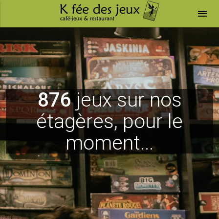
menu
876
jeux sur nos
étagères, pour le
moment...