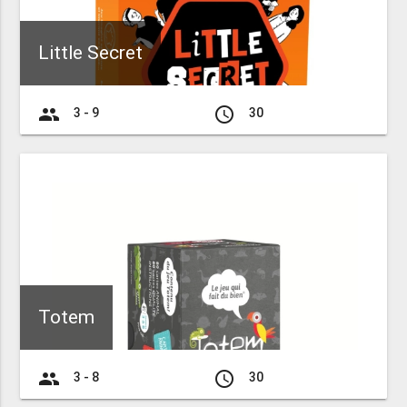
Little Secret
group
access_time
3 - 9
30
Totem
group
access_time
3 - 8
30