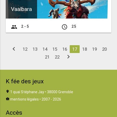
Vaalbara
group
access_time
2 - 5
25
chevron_left
12
13
14
15
16
17
18
19
20
chevron_right
21
22
K fée des jeux
location_on
1 quai Stéphane Jay • 38000 Grenoble
business_center
mentions légales
• 2007 - 2026
Accès