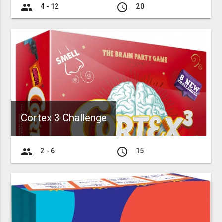
group
access_time
4 - 12
20
Cortex 3 Challenge
group
access_time
2 - 6
15