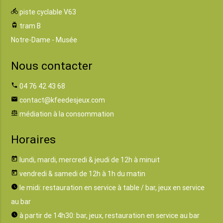
directions_bike
piste cyclable V63
tram
tram B
Notre-Dame - Musée
Nous contacter
phone
04 76 42 43 68
email
contact@kfeedesjeux.com
balance
médiation à la consommation
Horaires
today
lundi, mardi, mercredi & jeudi de 12h à minuit
today
vendredi & samedi de 12h à 1h du matin
watch_later
le midi: restauration en service à table / bar, jeux en service
au bar
watch_later
à partir de 14h30: bar, jeux, restauration en service au bar