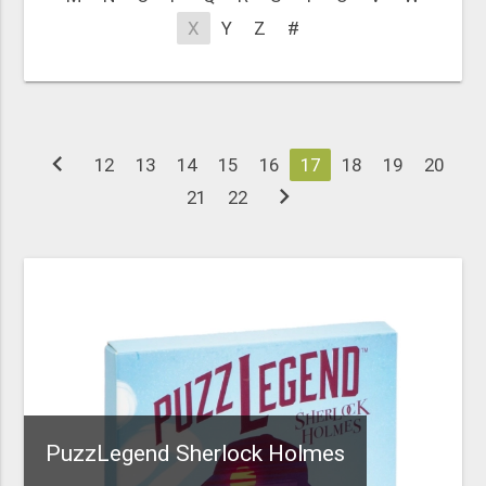
X
Y
Z
#
chevron_left
12
13
14
15
16
17
18
19
20
chevron_right
21
22
PuzzLegend Sherlock Holmes