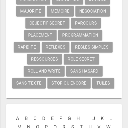
MAJORITÉ
MÉMOIRE
NÉGOCIATION
OBJECTIF SECRET
PARCOURS
PLACEMENT
PROGRAMMATION
RAPIDITÉ
REFLEXES
RÈGLES SIMPLES
RESSOURCES
RÔLE SECRET
ROLL AND WRITE
SANS HASARD
SANS TEXTE
STOP OU ENCORE
TUILES
A
B
C
D
E
F
G
H
I
J
K
L
M
N
O
P
Q
R
S
T
U
V
W