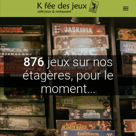
menu
876
jeux sur nos
étagères, pour le
moment...