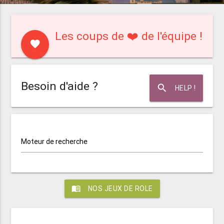
Les coups de ❤️ de l'équipe !
favorite
Besoin d'aide ?
search
HELP !
Moteur de recherche
menu_book
NOS JEUX DE ROLE