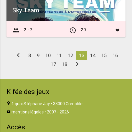
Sky Team
group
access_time
2 - 2
20
❤️
chevron_left
8
9
10
11
12
13
14
15
16
chevron_right
17
18
K fée des jeux
location_on
1 quai Stéphane Jay • 38000 Grenoble
business_center
mentions légales
• 2007 - 2026
Accès