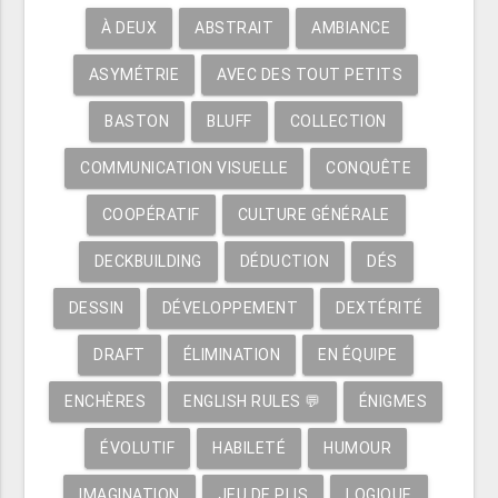
À DEUX
ABSTRAIT
AMBIANCE
ASYMÉTRIE
AVEC DES TOUT PETITS
BASTON
BLUFF
COLLECTION
COMMUNICATION VISUELLE
CONQUÊTE
COOPÉRATIF
CULTURE GÉNÉRALE
DECKBUILDING
DÉDUCTION
DÉS
DESSIN
DÉVELOPPEMENT
DEXTÉRITÉ
DRAFT
ÉLIMINATION
EN ÉQUIPE
ENCHÈRES
ENGLISH RULES 💬
ÉNIGMES
ÉVOLUTIF
HABILETÉ
HUMOUR
IMAGINATION
JEU DE PLIS
LOGIQUE