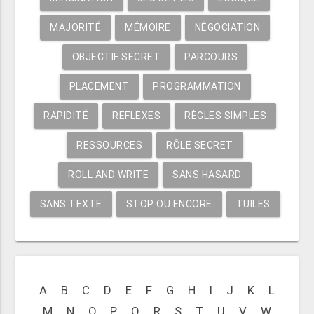
MAJORITÉ
MÉMOIRE
NÉGOCIATION
OBJECTIF SECRET
PARCOURS
PLACEMENT
PROGRAMMATION
RAPIDITÉ
REFLEXES
RÈGLES SIMPLES
RESSOURCES
RÔLE SECRET
ROLL AND WRITE
SANS HASARD
SANS TEXTE
STOP OU ENCORE
TUILES
A
B
C
D
E
F
G
H
I
J
K
L
M
N
O
P
Q
R
S
T
U
V
W