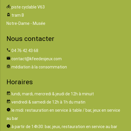
directions_bike
piste cyclable V63
tram
tram B
Notre-Dame - Musée
Nous contacter
phone
04 76 42 43 68
email
contact@kfeedesjeux.com
balance
médiation à la consommation
Horaires
today
lundi, mardi, mercredi & jeudi de 12h à minuit
today
vendredi & samedi de 12h à 1h du matin
watch_later
le midi: restauration en service à table / bar, jeux en service
au bar
watch_later
à partir de 14h30: bar, jeux, restauration en service au bar