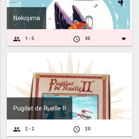
Nekojima
group
access_time
1 - 5
30
❤️
Pugilat de Ruelle II
group
access_time
2 - 2
20