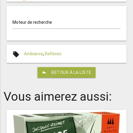
Moteur de recherche
local_offer
Ambiance
,
Reflexes
reply
RETOUR À LA LISTE
Vous aimerez aussi: