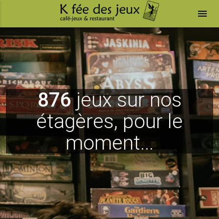
menu
876
jeux sur nos
étagères, pour le
moment...