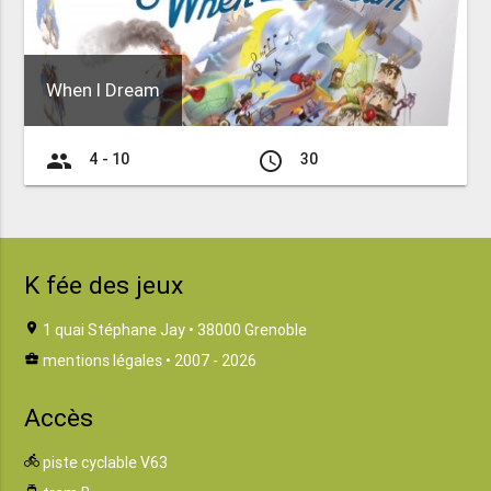
When I Dream
group
access_time
4 - 10
30
K fée des jeux
location_on
1 quai Stéphane Jay • 38000 Grenoble
business_center
mentions légales
• 2007 - 2026
Accès
directions_bike
piste cyclable V63
tram