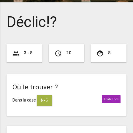
Déclic!?
group
access_time
face
3 - 8
20
8
Où le trouver ?
Ambiance
Dans la case
N-5