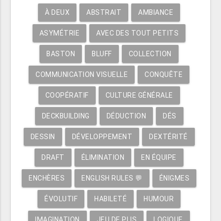
À DEUX
ABSTRAIT
AMBIANCE
ASYMÉTRIE
AVEC DES TOUT PETITS
BASTON
BLUFF
COLLECTION
COMMUNICATION VISUELLE
CONQUÊTE
COOPÉRATIF
CULTURE GÉNÉRALE
DECKBUILDING
DÉDUCTION
DÉS
DESSIN
DÉVELOPPEMENT
DEXTÉRITÉ
DRAFT
ÉLIMINATION
EN ÉQUIPE
ENCHÈRES
ENGLISH RULES 💬
ÉNIGMES
ÉVOLUTIF
HABILETÉ
HUMOUR
IMAGINATION
JEU DE PLIS
LOGIQUE