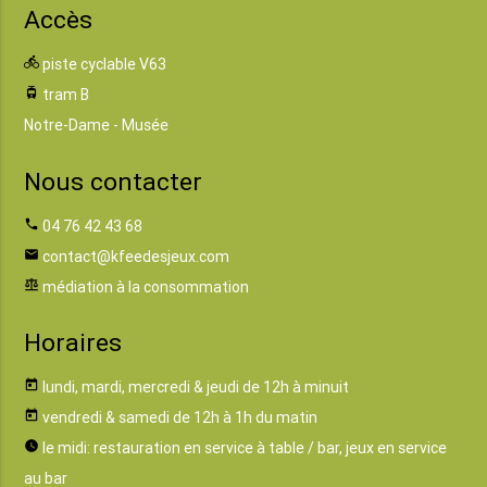
Accès
directions_bike
piste cyclable V63
tram
tram B
Notre-Dame - Musée
Nous contacter
phone
04 76 42 43 68
email
contact@kfeedesjeux.com
balance
médiation à la consommation
Horaires
today
lundi, mardi, mercredi & jeudi de 12h à minuit
today
vendredi & samedi de 12h à 1h du matin
watch_later
le midi: restauration en service à table / bar, jeux en service
au bar