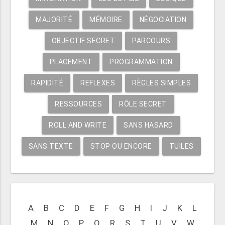
MAJORITÉ
MÉMOIRE
NÉGOCIATION
OBJECTIF SECRET
PARCOURS
PLACEMENT
PROGRAMMATION
RAPIDITÉ
REFLEXES
RÈGLES SIMPLES
RESSOURCES
RÔLE SECRET
ROLL AND WRITE
SANS HASARD
SANS TEXTE
STOP OU ENCORE
TUILES
A
B
C
D
E
F
G
H
I
J
K
L
M
N
O
P
Q
R
S
T
U
V
W