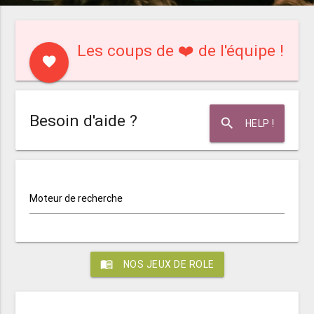
Les coups de ❤️ de l'équipe !
favorite
Besoin d'aide ?
search
HELP !
Moteur de recherche
menu_book
NOS JEUX DE ROLE