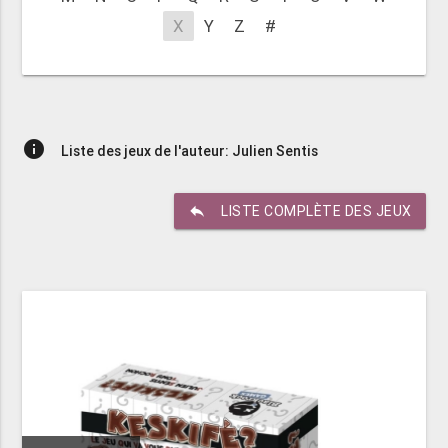
X
Y
Z
#
info
Liste des jeux de l'auteur: Julien Sentis
reply
LISTE COMPLÈTE DES JEUX