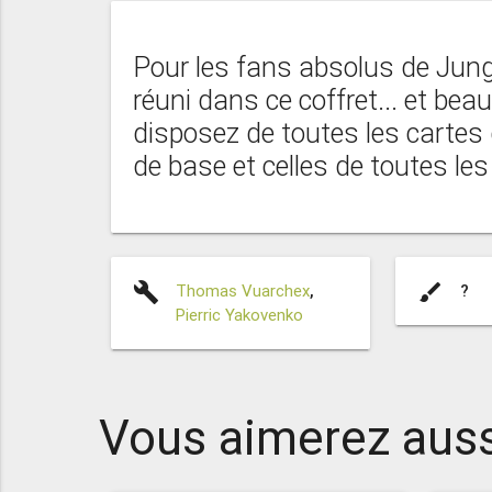
Pour les fans absolus de Jung
réuni dans ce coffret... et bea
disposez de toutes les cartes 
de base et celles de toutes le
build
brush
Thomas Vuarchex
,
?
Pierric Yakovenko
Vous aimerez auss