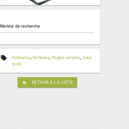
Moteur de recherche
local_offer
Ambiance
,
Reflexes
,
Règles simples
,
Sans
texte
reply
RETOUR À LA LISTE