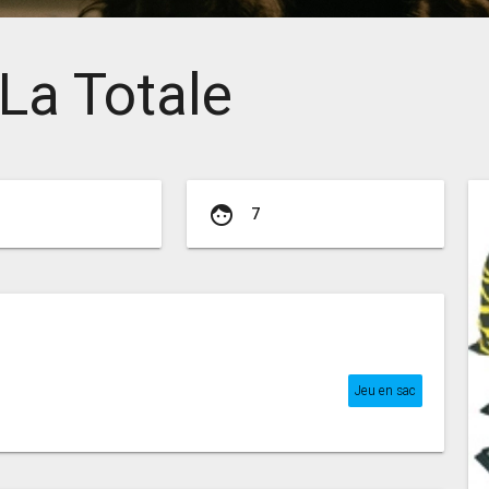
La Totale
face
7
Jeu en sac