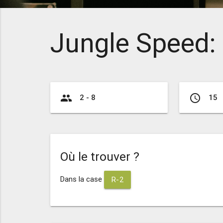
Jungle Speed: 
group
access_time
2 - 8
15
Où le trouver ?
Dans la case
R-2