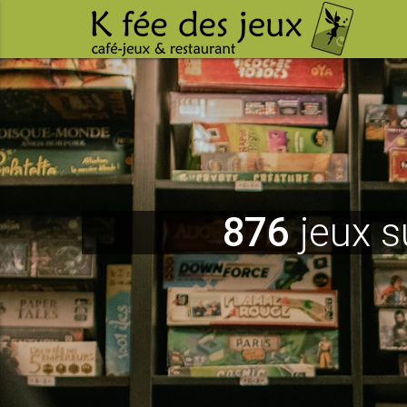
876
jeux s