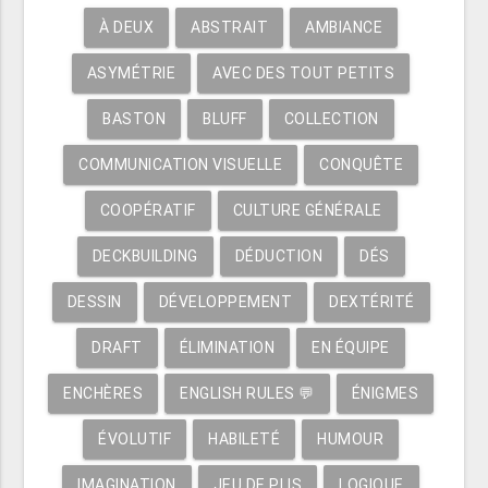
À DEUX
ABSTRAIT
AMBIANCE
ASYMÉTRIE
AVEC DES TOUT PETITS
BASTON
BLUFF
COLLECTION
COMMUNICATION VISUELLE
CONQUÊTE
COOPÉRATIF
CULTURE GÉNÉRALE
DECKBUILDING
DÉDUCTION
DÉS
DESSIN
DÉVELOPPEMENT
DEXTÉRITÉ
DRAFT
ÉLIMINATION
EN ÉQUIPE
ENCHÈRES
ENGLISH RULES 💬
ÉNIGMES
ÉVOLUTIF
HABILETÉ
HUMOUR
IMAGINATION
JEU DE PLIS
LOGIQUE