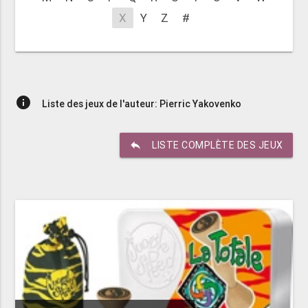
X
Y
Z
#
info
Liste des jeux de l'auteur: Pierric Yakovenko
reply
LISTE COMPLÈTE DES JEUX