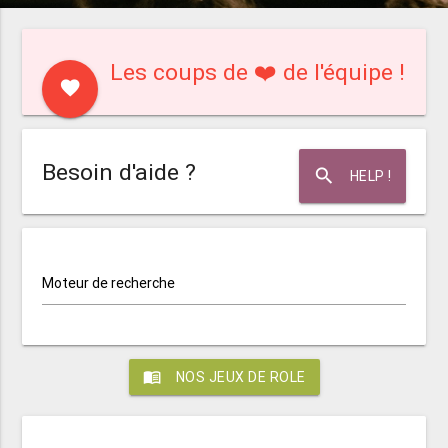
Les coups de ❤️ de l'équipe !
favorite
Besoin d'aide ?
search
HELP !
Moteur de recherche
menu_book
NOS JEUX DE ROLE