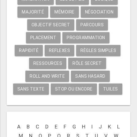
MAJORITÉ
MÉMOIRE
NÉGOCIATION
OBJECTIF SECRET
PARCOURS
PLACEMENT
PROGRAMMATION
RAPIDITÉ
REFLEXES
RÈGLES SIMPLES
RESSOURCES
RÔLE SECRET
ROLL AND WRITE
SANS HASARD
SANS TEXTE
STOP OU ENCORE
TUILES
A
B
C
D
E
F
G
H
I
J
K
L
M
N
O
P
Q
R
S
T
U
V
W