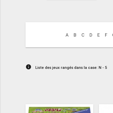
A
B
C
D
E
F
info
Liste des jeux rangés dans la case: N - 5