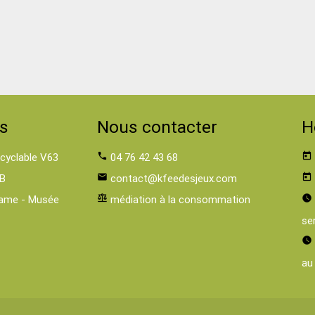
s
Nous contacter
H
 cyclable V63
phone
04 76 42 43 68
today
B
email
contact@kfeedesjeux.com
today
ame - Musée
balance
médiation à la consommation
watch_later
se
watch_later
au