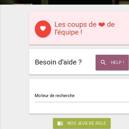
Les coups de ❤️ de
favorite
l'équipe !
Besoin d'aide ?
search
HELP !
Moteur de recherche
menu_book
NOS JEUX DE ROLE