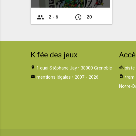
group
access_time
2 - 6
20
K fée des jeux
Accè
location_on
1 quai Stéphane Jay • 38000 Grenoble
directions_bike
piste
business_center
mentions légales
• 2007 - 2026
tram
tram 
Notre-D