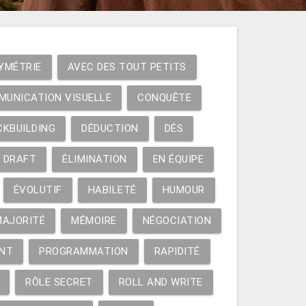
YMÉTRIE
AVEC DES TOUT PETITS
MUNICATION VISUELLE
CONQUÊTE
CKBUILDING
DÉDUCTION
DÉS
DRAFT
ÉLIMINATION
EN ÉQUIPE
ÉVOLUTIF
HABILETÉ
HUMOUR
MAJORITÉ
MÉMOIRE
NÉGOCIATION
NT
PROGRAMMATION
RAPIDITÉ
RÔLE SECRET
ROLL AND WRITE