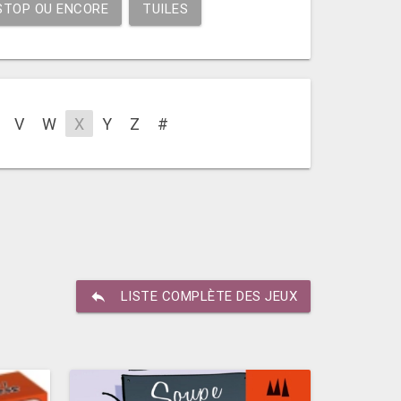
STOP OU ENCORE
TUILES
V
W
X
Y
Z
#
reply
LISTE COMPLÈTE DES JEUX