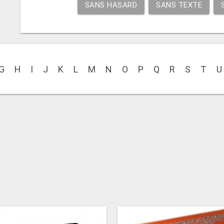
SANS HASARD
SANS TEXTE
G
H
I
J
K
L
M
N
O
P
Q
R
S
T
U