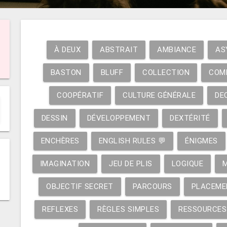
À DEUX
ABSTRAIT
AMBIANCE
AS
BASTON
BLUFF
COLLECTION
COM
COOPÉRATIF
CULTURE GÉNÉRALE
DE
DESSIN
DÉVELOPPEMENT
DEXTÉRITÉ
ENCHÈRES
ENGLISH RULES 💬
ÉNIGMES
IMAGINATION
JEU DE PLIS
LOGIQUE
OBJECTIF SECRET
PARCOURS
PLACEME
REFLEXES
RÈGLES SIMPLES
RESSOURCES