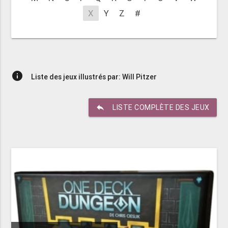
X
Y
Z
#
info
Liste des jeux illustrés par: Will Pitzer
reply
LISTE COMPLÈTE DES JEUX