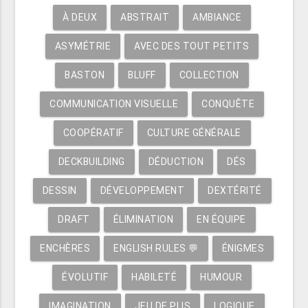
À DEUX
ABSTRAIT
AMBIANCE
ASYMÉTRIE
AVEC DES TOUT PETITS
BASTON
BLUFF
COLLECTION
COMMUNICATION VISUELLE
CONQUÊTE
COOPÉRATIF
CULTURE GÉNÉRALE
DECKBUILDING
DÉDUCTION
DÉS
DESSIN
DÉVELOPPEMENT
DEXTÉRITÉ
DRAFT
ÉLIMINATION
EN ÉQUIPE
ENCHÈRES
ENGLISH RULES 💬
ÉNIGMES
ÉVOLUTIF
HABILETÉ
HUMOUR
IMAGINATION
JEU DE PLIS
LOGIQUE