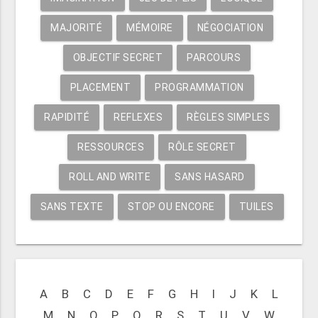
MAJORITÉ
MÉMOIRE
NÉGOCIATION
OBJECTIF SECRET
PARCOURS
PLACEMENT
PROGRAMMATION
RAPIDITÉ
REFLEXES
RÈGLES SIMPLES
RESSOURCES
RÔLE SECRET
ROLL AND WRITE
SANS HASARD
SANS TEXTE
STOP OU ENCORE
TUILES
A
B
C
D
E
F
G
H
I
J
K
L
M
N
O
P
Q
R
S
T
U
V
W