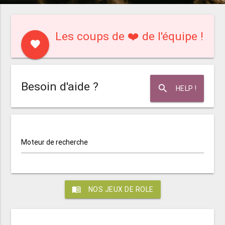
Les coups de ❤️ de l'équipe !
favorite
Besoin d'aide ?
search
HELP !
Moteur de recherche
menu_book
NOS JEUX DE ROLE