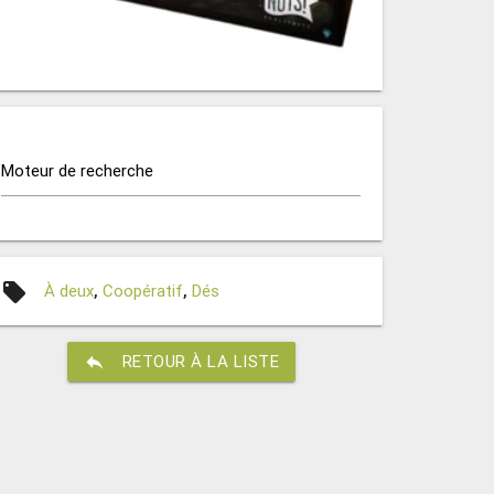
Moteur de recherche
local_offer
À deux
,
Coopératif
,
Dés
reply
RETOUR À LA LISTE