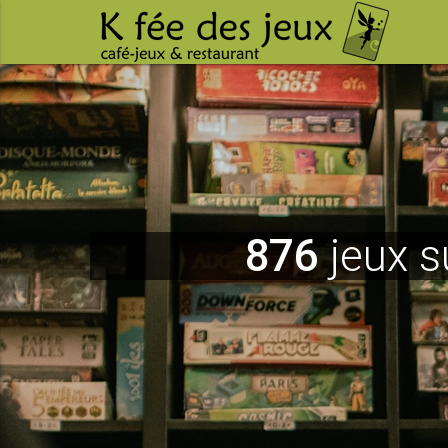
876
jeux s