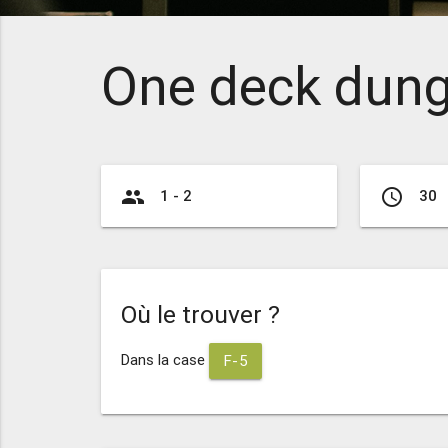
One deck dun
group
access_time
1 - 2
30
Où le trouver ?
Dans la case
F-5