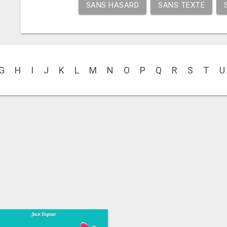
SANS HASARD
SANS TEXTE
G
H
I
J
K
L
M
N
O
P
Q
R
S
T
U