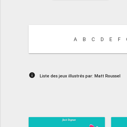
A
B
C
D
E
F
info
Liste des jeux illustrés par: Matt Roussel