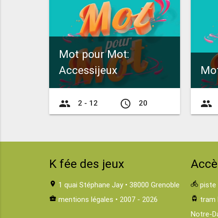
Mot pour Mot:
Accessijeux
Mot
group
access_time
group
2 - 12
20
K fée des jeux
Accè
location_on
1 quai Stéphane Jay • 38000 Grenoble
directions_bike
piste
business_center
mentions légales
• 2007 - 2026
tram
tram 
Notre-D