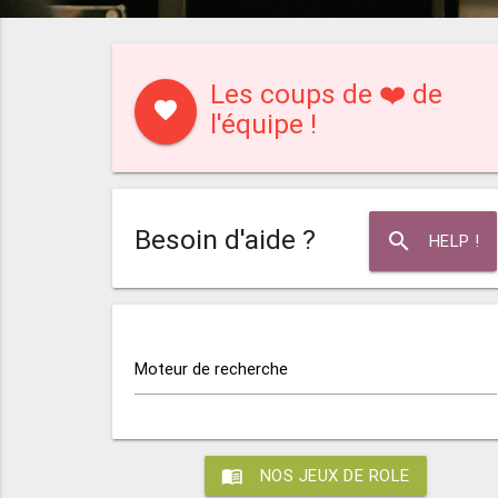
Les coups de ❤️ de
favorite
l'équipe !
Besoin d'aide ?
search
HELP !
Moteur de recherche
menu_book
NOS JEUX DE ROLE