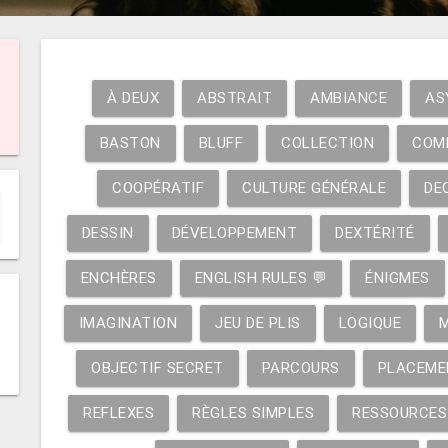
À DEUX
ABSTRAIT
AMBIANCE
AS
BASTON
BLUFF
COLLECTION
COM
COOPÉRATIF
CULTURE GÉNÉRALE
DE
DESSIN
DÉVELOPPEMENT
DEXTÉRITÉ
ENCHÈRES
ENGLISH RULES 💬
ÉNIGMES
IMAGINATION
JEU DE PLIS
LOGIQUE
OBJECTIF SECRET
PARCOURS
PLACEME
REFLEXES
RÈGLES SIMPLES
RESSOURCES