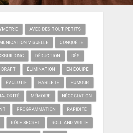
YMÉTRIE
AVEC DES TOUT PETITS
MUNICATION VISUELLE
CONQUÊTE
CKBUILDING
DÉDUCTION
DÉS
DRAFT
ÉLIMINATION
EN ÉQUIPE
ÉVOLUTIF
HABILETÉ
HUMOUR
MAJORITÉ
MÉMOIRE
NÉGOCIATION
NT
PROGRAMMATION
RAPIDITÉ
RÔLE SECRET
ROLL AND WRITE