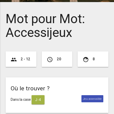
Mot pour Mot:
Accessijeux
group
access_time
face
2 - 12
20
8
Où le trouver ?
Jeu accessible
Dans la case
J-4