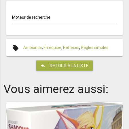
Moteur de recherche
local_offer
Ambiance
,
En équipe
,
Reflexes
,
Règles simples
reply
RETOUR À LA LISTE
Vous aimerez aussi: