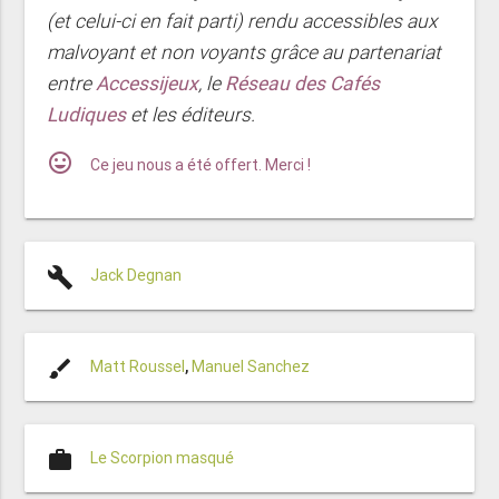
(et celui-ci en fait parti) rendu accessibles aux
malvoyant et non voyants grâce au partenariat
entre
Accessijeux
, le
Réseau des Cafés
Ludiques
et les éditeurs.
mood
Ce jeu nous a été offert. Merci !
build
Jack Degnan
brush
Matt Roussel
,
Manuel Sanchez
work
Le Scorpion masqué