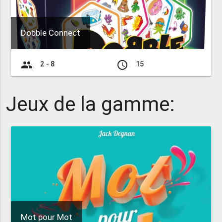
Dobble Connect
group
access_time
2 - 8
15
Jeux de la gamme:
Mot pour Mot