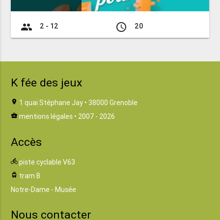
group
access_time
2 - 12
20
K fée des jeux
location_on
1 quai Stéphane Jay • 38000 Grenoble
business_center
mentions légales
• 2007 - 2026
Accès
directions_bike
piste cyclable V63
tram
tram B
Notre-Dame - Musée
Nous contacter