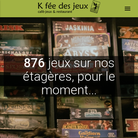
menu
876
jeux sur nos
étagères, pour le
moment...