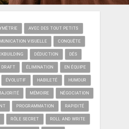
YMÉTRIE
AVEC DES TOUT PETITS
MUNICATION VISUELLE
CONQUÊTE
CKBUILDING
DÉDUCTION
DÉS
DRAFT
ÉLIMINATION
EN ÉQUIPE
ÉVOLUTIF
HABILETÉ
HUMOUR
MAJORITÉ
MÉMOIRE
NÉGOCIATION
NT
PROGRAMMATION
RAPIDITÉ
RÔLE SECRET
ROLL AND WRITE