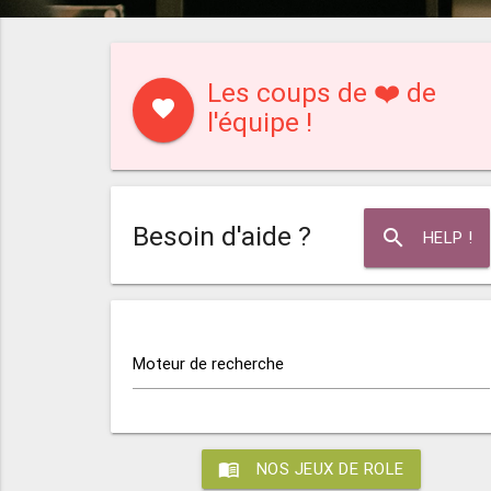
Les coups de ❤️ de
favorite
l'équipe !
Besoin d'aide ?
search
HELP !
Moteur de recherche
menu_book
NOS JEUX DE ROLE