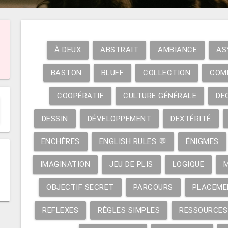
À DEUX
ABSTRAIT
AMBIANCE
AS
BASTON
BLUFF
COLLECTION
COM
COOPÉRATIF
CULTURE GÉNÉRALE
DE
DESSIN
DÉVELOPPEMENT
DEXTÉRITÉ
ENCHÈRES
ENGLISH RULES 💬
ÉNIGMES
IMAGINATION
JEU DE PLIS
LOGIQUE
OBJECTIF SECRET
PARCOURS
PLACEME
REFLEXES
RÈGLES SIMPLES
RESSOURCES