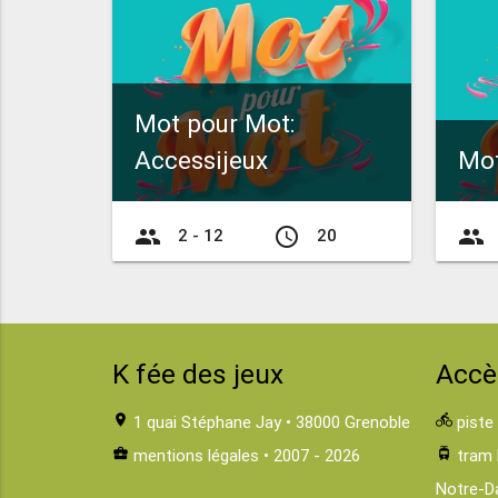
Mot pour Mot:
Accessijeux
Mot
group
access_time
group
2 - 12
20
K fée des jeux
Accè
location_on
1 quai Stéphane Jay • 38000 Grenoble
directions_bike
piste
business_center
mentions légales
• 2007 - 2026
tram
tram 
Notre-D