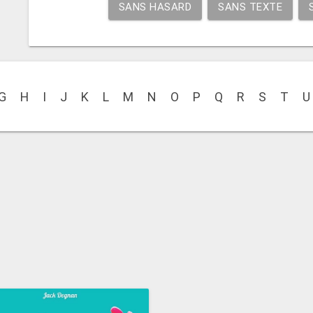
SANS HASARD
SANS TEXTE
G
H
I
J
K
L
M
N
O
P
Q
R
S
T
U