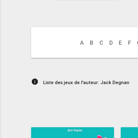
A
B
C
D
E
F
info
Liste des jeux de l'auteur: Jack Degnan