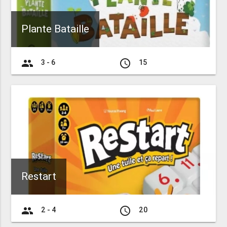
Plante Bataille
group
access_time
3 - 6
15
Restart
group
access_time
2 - 4
20