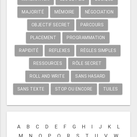
MAJORITÉ
MÉMOIRE
NÉGOCIATION
OBJECTIF SECRET
PARCOURS
PLACEMENT
PROGRAMMATION
RAPIDITÉ
REFLEXES
RÈGLES SIMPLES
RESSOURCES
RÔLE SECRET
ROLL AND WRITE
SANS HASARD
SANS TEXTE
STOP OU ENCORE
TUILES
A
B
C
D
E
F
G
H
I
J
K
L
M
N
O
P
Q
R
S
T
U
V
W