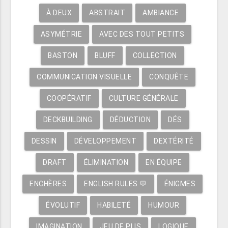
À DEUX
ABSTRAIT
AMBIANCE
ASYMÉTRIE
AVEC DES TOUT PETITS
BASTON
BLUFF
COLLECTION
COMMUNICATION VISUELLE
CONQUÊTE
COOPÉRATIF
CULTURE GÉNÉRALE
DECKBUILDING
DÉDUCTION
DÉS
DESSIN
DÉVELOPPEMENT
DEXTÉRITÉ
DRAFT
ÉLIMINATION
EN ÉQUIPE
ENCHÈRES
ENGLISH RULES 💬
ÉNIGMES
ÉVOLUTIF
HABILETÉ
HUMOUR
IMAGINATION
JEU DE PLIS
LOGIQUE