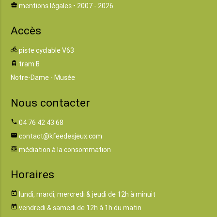
business_center
mentions légales
• 2007 - 2026
Accès
directions_bike
piste cyclable V63
tram
tram B
Notre-Dame - Musée
Nous contacter
phone
04 76 42 43 68
email
contact@kfeedesjeux.com
balance
médiation à la consommation
Horaires
today
lundi, mardi, mercredi & jeudi de 12h à minuit
today
vendredi & samedi de 12h à 1h du matin