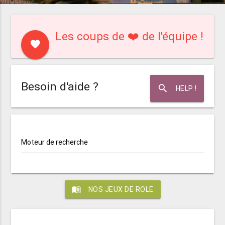
Les coups de ❤️ de l'équipe !
favorite
Besoin d'aide ?
search
HELP !
Moteur de recherche
menu_book
NOS JEUX DE ROLE