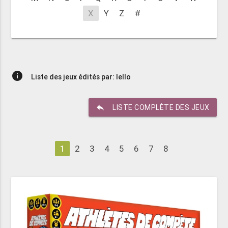
X
Y
Z
#
info
Liste des jeux édités par: Iello
reply
LISTE COMPLÈTE DES JEUX
1
2
3
4
5
6
7
8