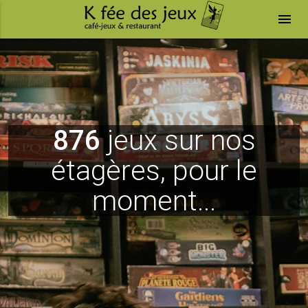
menu
876
jeux sur nos
étagères, pour le
moment...