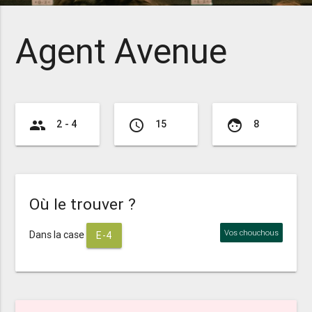
Agent Avenue
group
access_time
face
2 - 4
15
8
Où le trouver ?
Vos chouchous
Dans la case
E-4