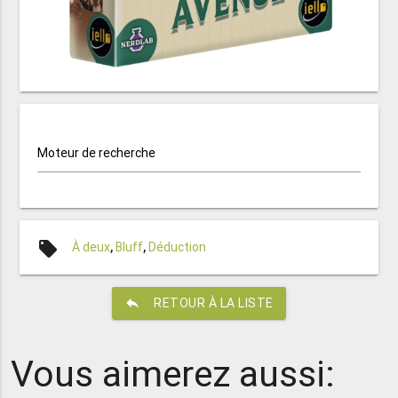
Moteur de recherche
local_offer
À deux
,
Bluff
,
Déduction
reply
RETOUR À LA LISTE
Vous aimerez aussi: