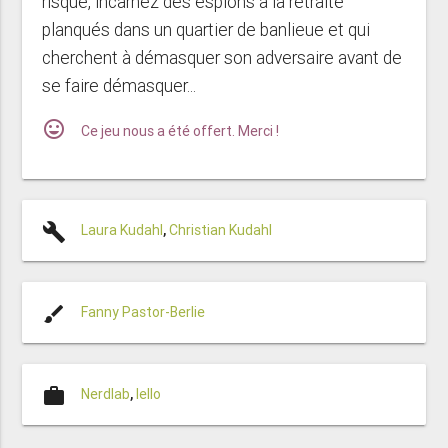
risque, incarnez des espions à la retraite
planqués dans un quartier de banlieue et qui
cherchent à démasquer son adversaire avant de
se faire démasquer...
mood
Ce jeu nous a été offert. Merci !
build
Laura Kudahl
,
Christian Kudahl
brush
Fanny Pastor-Berlie
work
Nerdlab
,
Iello