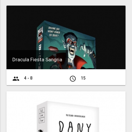
Dracula Fiesta Sangria
group
access_time
4 - 8
15