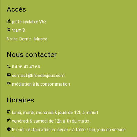
Accès
directions_bike
piste cyclable V63
tram
tram B
Notre-Dame - Musée
Nous contacter
phone
04 76 42 43 68
email
contact@kfeedesjeux.com
balance
médiation à la consommation
Horaires
today
lundi, mardi, mercredi & jeudi de 12h à minuit
today
vendredi & samedi de 12h à 1h du matin
watch_later
le midi: restauration en service à table / bar, jeux en service