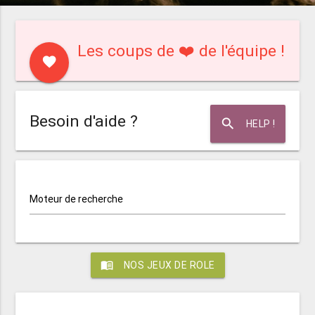
Les coups de ❤️ de l'équipe !
favorite
Besoin d'aide ?
search
HELP !
Moteur de recherche
menu_book
NOS JEUX DE ROLE