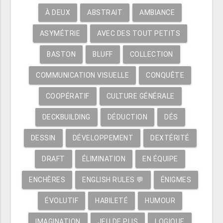
À DEUX
ABSTRAIT
AMBIANCE
ASYMÉTRIE
AVEC DES TOUT PETITS
BASTON
BLUFF
COLLECTION
COMMUNICATION VISUELLE
CONQUÊTE
COOPÉRATIF
CULTURE GÉNÉRALE
DECKBUILDING
DÉDUCTION
DÉS
DESSIN
DÉVELOPPEMENT
DEXTÉRITÉ
DRAFT
ÉLIMINATION
EN ÉQUIPE
ENCHÈRES
ENGLISH RULES 💬
ÉNIGMES
ÉVOLUTIF
HABILETÉ
HUMOUR
IMAGINATION
JEU DE PLIS
LOGIQUE