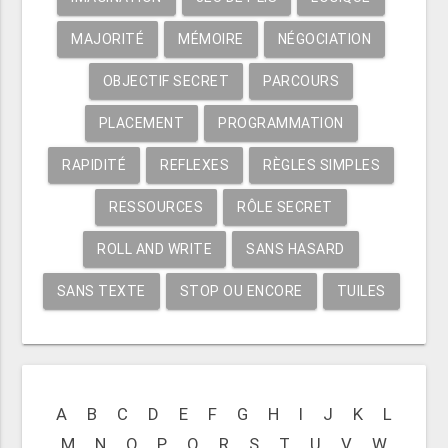
MAJORITÉ
MÉMOIRE
NÉGOCIATION
OBJECTIF SECRET
PARCOURS
PLACEMENT
PROGRAMMATION
RAPIDITÉ
REFLEXES
RÈGLES SIMPLES
RESSOURCES
RÔLE SECRET
ROLL AND WRITE
SANS HASARD
SANS TEXTE
STOP OU ENCORE
TUILES
A
B
C
D
E
F
G
H
I
J
K
L
M
N
O
P
Q
R
S
T
U
V
W