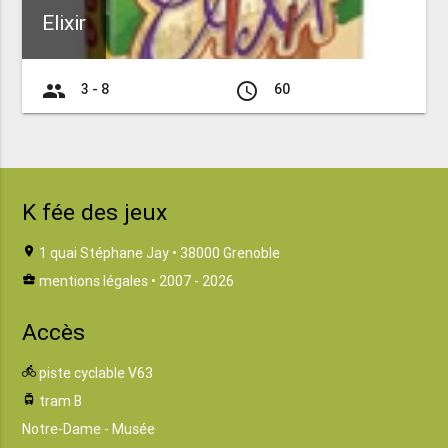
Elixir
group
access_time
3 - 8
60
K fée des jeux
location_on
1 quai Stéphane Jay • 38000 Grenoble
business_center
mentions légales
• 2007 - 2026
Accès
directions_bike
piste cyclable V63
tram
tram B
Notre-Dame - Musée