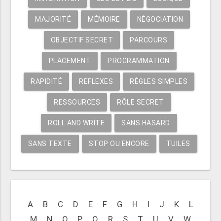
MAJORITÉ
MÉMOIRE
NÉGOCIATION
OBJECTIF SECRET
PARCOURS
PLACEMENT
PROGRAMMATION
RAPIDITÉ
REFLEXES
RÈGLES SIMPLES
RESSOURCES
RÔLE SECRET
ROLL AND WRITE
SANS HASARD
SANS TEXTE
STOP OU ENCORE
TUILES
A
B
C
D
E
F
G
H
I
J
K
L
M
N
O
P
Q
R
S
T
U
V
W