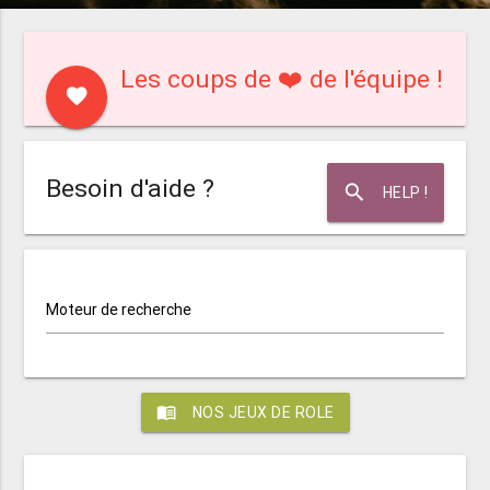
Les coups de ❤️ de l'équipe !
favorite
Besoin d'aide ?
search
HELP !
Moteur de recherche
menu_book
NOS JEUX DE ROLE