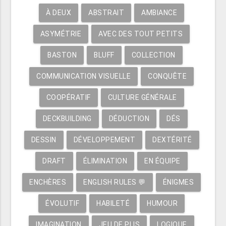
À DEUX
ABSTRAIT
AMBIANCE
ASYMÉTRIE
AVEC DES TOUT PETITS
BASTON
BLUFF
COLLECTION
COMMUNICATION VISUELLE
CONQUÊTE
COOPÉRATIF
CULTURE GÉNÉRALE
DECKBUILDING
DÉDUCTION
DÉS
DESSIN
DÉVELOPPEMENT
DEXTÉRITÉ
DRAFT
ÉLIMINATION
EN ÉQUIPE
ENCHÈRES
ENGLISH RULES 💬
ÉNIGMES
ÉVOLUTIF
HABILETÉ
HUMOUR
IMAGINATION
JEU DE PLIS
LOGIQUE