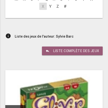
X
Y
Z
#
info
Liste des jeux de l'auteur: Sylvie Barc
reply
LISTE COMPLÈTE DES JEUX