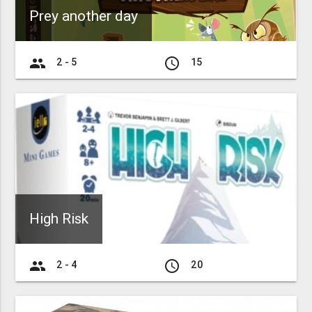
Prey another day
group
access_time
2 - 5
15
High Risk
group
access_time
2 - 4
20