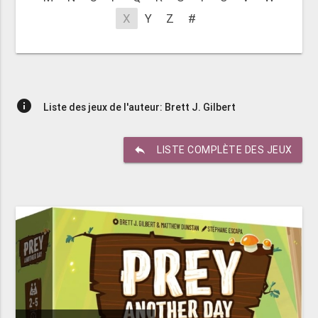
X
Y
Z
#
info
Liste des jeux de l'auteur: Brett J. Gilbert
reply
LISTE COMPLÈTE DES JEUX