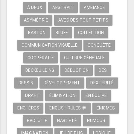
À DEUX
ABSTRAIT
AMBIANCE
ASYMÉTRIE
AVEC DES TOUT PETITS
BASTON
BLUFF
COLLECTION
COMMUNICATION VISUELLE
CONQUÊTE
COOPÉRATIF
CULTURE GÉNÉRALE
DECKBUILDING
DÉDUCTION
DÉS
DESSIN
DÉVELOPPEMENT
DEXTÉRITÉ
DRAFT
ÉLIMINATION
EN ÉQUIPE
ENCHÈRES
ENGLISH RULES 💬
ÉNIGMES
ÉVOLUTIF
HABILETÉ
HUMOUR
IMAGINATION
JEU DE PLIS
LOGIQUE