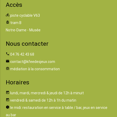
Accès
directions_bike
piste cyclable V63
tram
tram B
Notre-Dame - Musée
Nous contacter
phone
04 76 42 43 68
email
contact@kfeedesjeux.com
balance
médiation à la consommation
Horaires
today
lundi, mardi, mercredi & jeudi de 12h à minuit
today
vendredi & samedi de 12h à 1h du matin
watch_later
le midi: restauration en service à table / bar, jeux en service
au bar