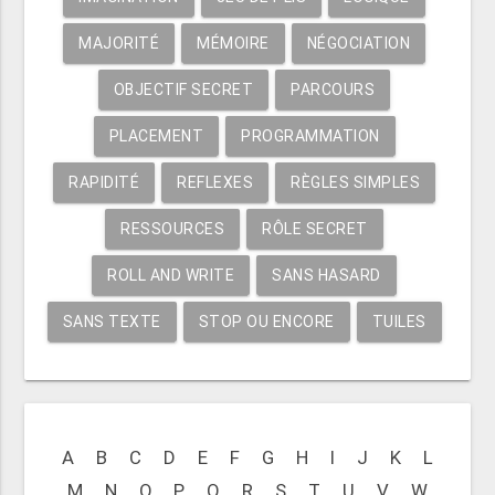
MAJORITÉ
MÉMOIRE
NÉGOCIATION
OBJECTIF SECRET
PARCOURS
PLACEMENT
PROGRAMMATION
RAPIDITÉ
REFLEXES
RÈGLES SIMPLES
RESSOURCES
RÔLE SECRET
ROLL AND WRITE
SANS HASARD
SANS TEXTE
STOP OU ENCORE
TUILES
A
B
C
D
E
F
G
H
I
J
K
L
M
N
O
P
Q
R
S
T
U
V
W