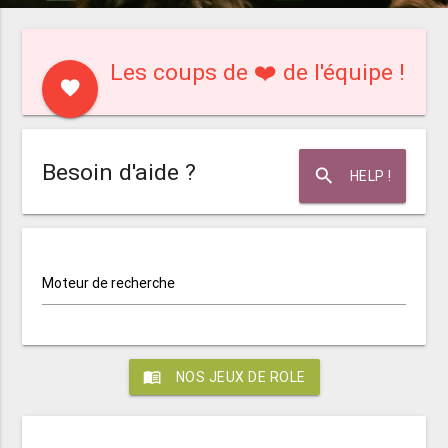
Les coups de ❤️ de l'équipe !
favorite
Besoin d'aide ?
search
HELP !
Moteur de recherche
menu_book
NOS JEUX DE ROLE