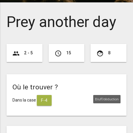
Prey another day
group
access_time
face
2 - 5
15
8
Où le trouver ?
Bluff/déduction
Dans la case
F-4