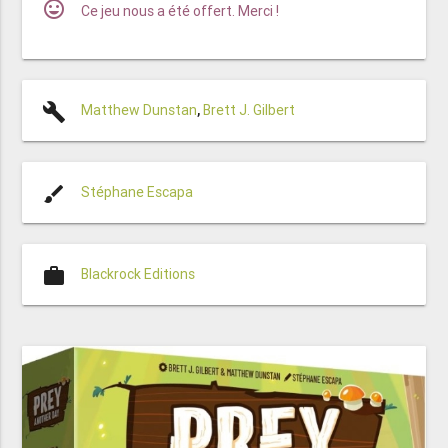
mood
Ce jeu nous a été offert. Merci !
build
Matthew Dunstan
,
Brett J. Gilbert
brush
Stéphane Escapa
work
Blackrock Editions