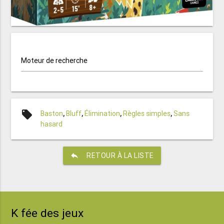
Moteur de recherche
local_offer
Baston
,
Bluff
,
Élimination
,
Règles simples
,
Sans
hasard
reply
RETOUR À LA LISTE
K fée des jeux