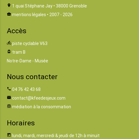
location_on
1 quai Stéphane Jay • 38000 Grenoble
business_center
mentions légales
• 2007 - 2026
Accès
directions_bike
piste cyclable V63
tram
tram B
Notre-Dame - Musée
Nous contacter
phone
04 76 42 43 68
email
contact@kfeedesjeux.com
balance
médiation à la consommation
Horaires
today
lundi, mardi, mercredi & jeudi de 12h à minuit