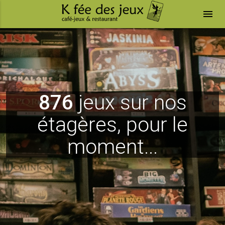
menu
876
jeux sur nos
étagères, pour le
moment...