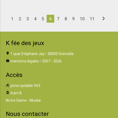
chevron_right
1
2
3
4
5
6
7
8
9
10
11
K fée des jeux
location_on
1 quai Stéphane Jay • 38000 Grenoble
business_center
mentions légales
• 2007 - 2026
Accès
directions_bike
piste cyclable V63
tram
tram B
Notre-Dame - Musée
Nous contacter