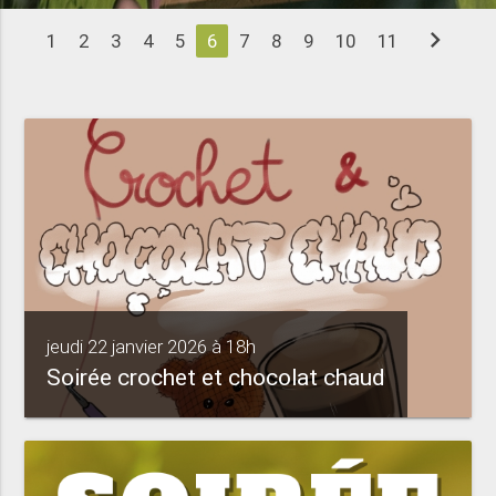
chevron_right
1
2
3
4
5
6
7
8
9
10
11
jeudi 22 janvier 2026 à 18h
Soirée crochet et chocolat chaud