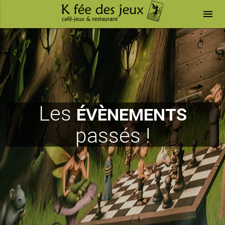
menu
Les
évènements
passés !